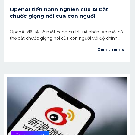
OpenAI tiến hành nghiên cứu AI bắt
chước giọng nói của con người
OpenAI đã tiết lộ một công cụ trí tuệ nhân tạo mới có
thể bắt chước giọng nói của con người với độ chính
xác đáng kinh ngạc. Trình tạo giọng nói AI có nhiều
Xem thêm
ứng dụng tiềm năng, bao gồm cả dịch vụ trợ năng
nhưng vẫn có những lo ngại về thông tin sai lệch và
các hình thức lạm dụng khác.