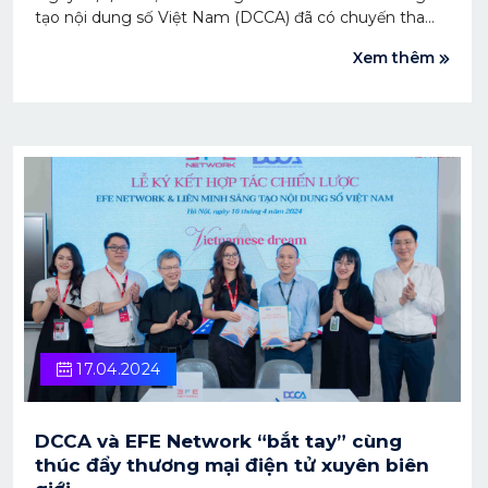
tạo nội dung số Việt Nam (DCCA) đã có chuyến tham
quan và trao đổi tại Thư viện trường Đại học VinUni với
Xem thêm
chủ đề "Xây dựng kho lưu trữ dữ liệu số và ứng dụng
Metaverse trong các hoạt động".
17.04.2024
DCCA và EFE Network “bắt tay” cùng
thúc đẩy thương mại điện tử xuyên biên