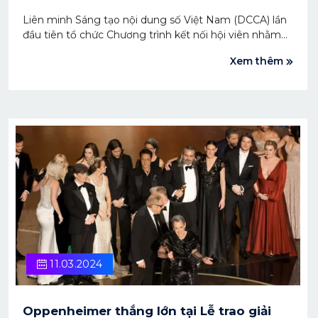
Liên minh Sáng tạo nội dung số Việt Nam (DCCA) lần
đầu tiên tổ chức Chương trình kết nối hội viên nhằm
chia sẻ, lắng nghe những vướng mắc, khó khăn và đưa
Xem thêm
ra giải pháp cho hội viên từ đó tạo dựng môi trường
sáng tạo nội dung số tích cực giữa các cá nhân, doanh
nghiệp.
11.03.2024
Oppenheimer thắng lớn tại Lễ trao giải