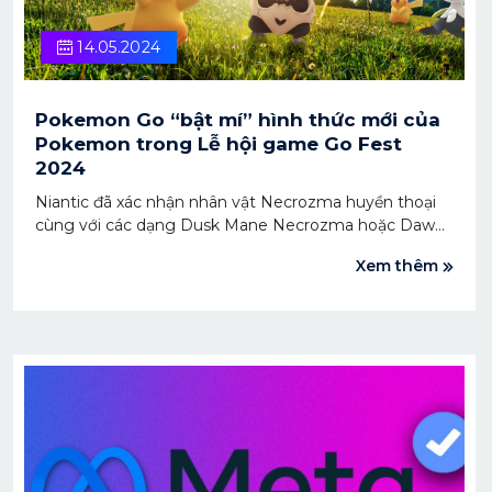
14.05.2024
Pokemon Go “bật mí” hình thức mới của
Pokemon trong Lễ hội game Go Fest
2024
Niantic đã xác nhận nhân vật Necrozma huyền thoại
cùng với các dạng Dusk Mane Necrozma hoặc Dawn
Wings Necrozma sẽ ra mắt tại Go Fest 2024. Sự kiện
Xem thêm
là lễ kỷ niệm bao gồm việc giới thiệu các Pokemon
hiếm nhất và mạnh nhất trong trò chơi.