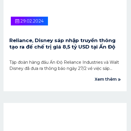
29.02.2024
Reliance, Disney sáp nhập truyền thông
tạo ra đế chế trị giá 8,5 tỷ USD tại Ấn Độ
Tập đoàn hàng đầu Ấn Độ Reliance Industries và Walt
Disney đã đưa ra thông báo ngày 27/2 về việc sáp
nhập truyền thông nhằm tạo ra đế chế sản xuất truyền
Xem thêm
hình trực tuyến và truyền hình tại Ấn Độ trị giá 8,5 tỷ
USD, vượt xa mọi đối thủ ở quốc gia này.