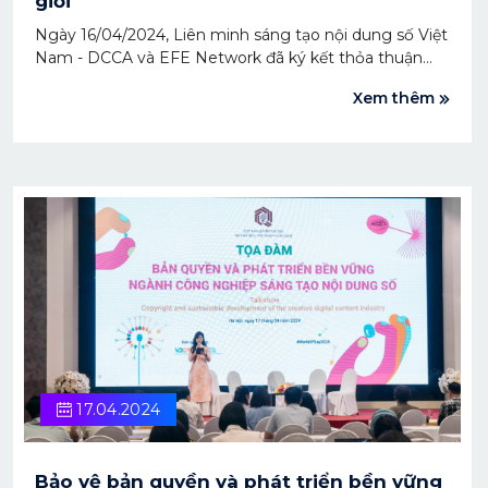
giới
Ngày 16/04/2024, Liên minh sáng tạo nội dung số Việt
Nam - DCCA và EFE Network đã ký kết thỏa thuận
hợp tác chiến lược trên nhiều phương diện nhằm khai
Xem thêm
thác thế mạnh mỗi bên trong việc xây dựng và củng
cố ngành sáng tạo nội dung số phát triển bền vững,
cũng như hỗ trợ các doanh nghiệp khai thác thương
mại điện tử xuyên biên giới đạt hiệu quả.
17.04.2024
Bảo vệ bản quyền và phát triển bền vững