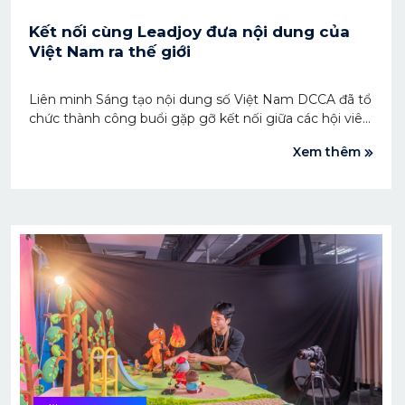
Kết nối cùng Leadjoy đưa nội dung của
Việt Nam ra thế giới
Liên minh Sáng tạo nội dung số Việt Nam DCCA đã tổ
chức thành công buổi gặp gỡ kết nối giữa các hội viên
và Leadjoy với mục tiêu chia sẻ, tìm cơ hội hợp tác
Xem thêm
phát triển kinh doanh nội dung số tại thị trường Trung
Quốc.