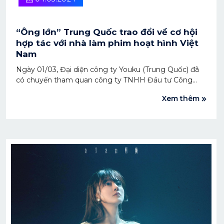
“Ông lớn” Trung Quốc trao đổi về cơ hội
hợp tác với nhà làm phim hoạt hình Việt
Nam
Ngày 01/03, Đại diện công ty Youku (Trung Quốc) đã
có chuyến tham quan công ty TNHH Đầu tư Công
nghệ và Dịch vụ Sconnect Việt Nam (Sconnect) và
Xem thêm
trao đổi về cơ hội phát triển các sản phẩm dành cho
trẻ em tại đất nước “tỷ dân”.