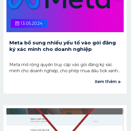
13.05.2024
Meta bổ sung nhiều yếu tố vào gói đăng
ký xác minh cho doanh nghiệp
Meta mở rộng quyền truy cập vào gói đăng ký xác
minh cho doanh nghiệp, cho phép mua dấu tick xanh
cho tài khoản Facebook và Instagram, đồng thời bổ
Xem thêm
sung các yếu tố mới phục vụ nhiều người dùng hơn.