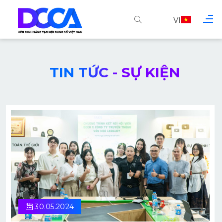
VI
TIN TỨC - SỰ KIỆN
30.05.2024