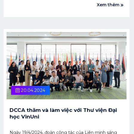
Xem thêm
chuỗi sự kiện chào mừng Ngày Sở hữu trí tuệ Thế giới
tại Việt Nam đã diễn ra với những chia sẻ thiết thực
đến từ các doanh nghiệp lớn như Canifa, Sunhouse
hay Sconnect.
20.04.2024
DCCA thăm và làm việc với Thư viện Đại
học VinUni
Ngày 19/4/2024, đoàn công tác của Liên minh sáng