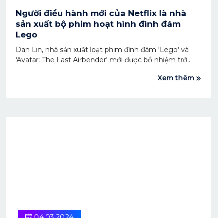
Người điều hành mới của Netflix là nhà
sản xuất bộ phim hoạt hình đình đám
Lego
Dan Lin, nhà sản xuất loạt phim đình đám 'Lego' và
'Avatar: The Last Airbender' mới được bổ nhiệm trở
thành người đứng đầu mảng phim của Netflix. Ông sẽ
Xem thêm
thay thế Scott Stuber và bắt đầu đảm nhận vai trò này
vào ngày 1/4.
04.03.2024