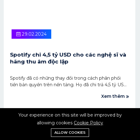
29.02.2024
Spotify chi 4,5 tỷ USD cho các nghệ sĩ và
hãng thu âm độc lập
Spotify đã có những thay đổi trong cách phân phối
tiền bản quyền trên nền tảng. Họ đã chi trả 4,5 tỷ USD
cho các nghệ sĩ và hãng thu âm độc lập vào năm
Xem thêm
2023 - con số kỷ lục từ trước đến nay.
Your experience on this site will be improved by
allowing cookies
Cookie Policy
ALLOW COOKIES