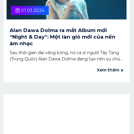
01.03.2024
Alan Dawa Dolma ra mắt Album mới
“Night & Day”: Một làn gió mới của nền
âm nhạc
Sau thời gian dài vắng bóng, nữ ca sĩ người Tây Tạng
(Trung Quốc) Alan Dawa Dolma đang tạo nên sự chú
ý trong thị trường âm nhạc khi phát hành album mới
Xem thêm
vào ngày 28/2/2024 trên các nền tảng nhạc số.