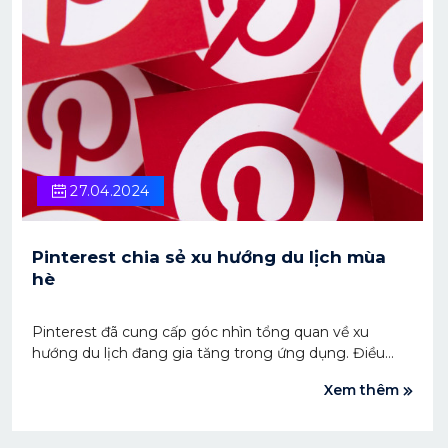
27.04.2024
Pinterest chia sẻ xu hướng du lịch mùa
hè
Pinterest đã cung cấp góc nhìn tổng quan về xu
hướng du lịch đang gia tăng trong ứng dụng. Điều
này có thể hữu ích với những người làm marketing
Xem thêm
trong việc khai thác các chủ đề liên quan tới kỳ nghỉ,
mùa hè.