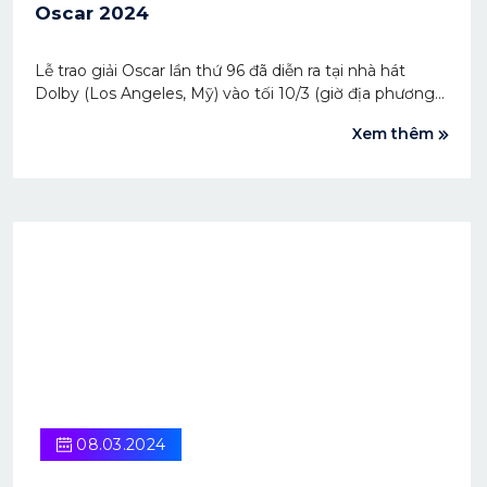
Oscar 2024
Lễ trao giải Oscar lần thứ 96 đã diễn ra tại nhà hát
Dolby (Los Angeles, Mỹ) vào tối 10/3 (giờ địa phương)
quy tụ dàn sao lớn khắp thế giới tham dự. Bộ phim
Xem thêm
'Oppenheimer' của đạo diễn Christopher Nolan đã
giành được 7 chiến thắng trong các hạng mục quan
trọng nhất.
08.03.2024