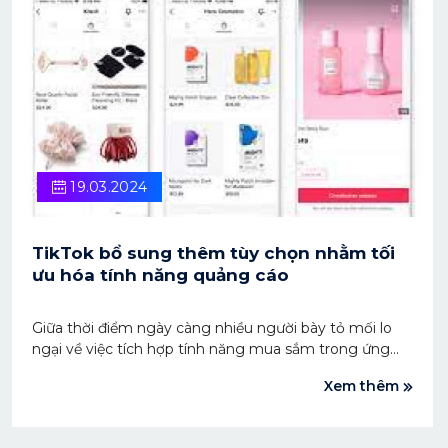
19.03.2024
TikTok bổ sung thêm tùy chọn nhằm tối
ưu hóa tính năng quảng cáo
Giữa thời điểm ngày càng nhiều người bày tỏ mối lo
ngại về việc tích hợp tính năng mua sắm trong ứng
dụng khiến trải nghiệm người dùng bị gián đoạn,
Xem thêm
TikTok vẫn tập trung xây dựng những yếu tố thương
mại và bổ sung các tùy chọn để thúc đẩy doanh số
bán hàng trực tiếp trong nguồn cấp dữ liệu video