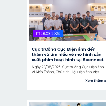
28.08.2023
Cục trưởng Cục Điện ảnh đến
thăm và tìm hiểu về mô hình sản
xuất phim hoạt hình tại Sconnect
Ngày 26/08/2023, Cục trưởng Cục Điện ảnh
Vi Kiến Thành, Chủ tịch Hội Điện ảnh Việt
Nam Đỗ Lệnh Hùng Tú, Đạo diễn - NSND
Xem thêm
Nguyễn Thước đã tới thăm và làm việc tại
Sconnect. Ba "cây đại thụ" của nền điện ảnh
Việt Nam đã tìm hiểu về mô hình sản xuất và
kinh doanh sản phẩm hoạt hình, đồng thời
cũng lắng nghe các ý kiến đề xuất của doan