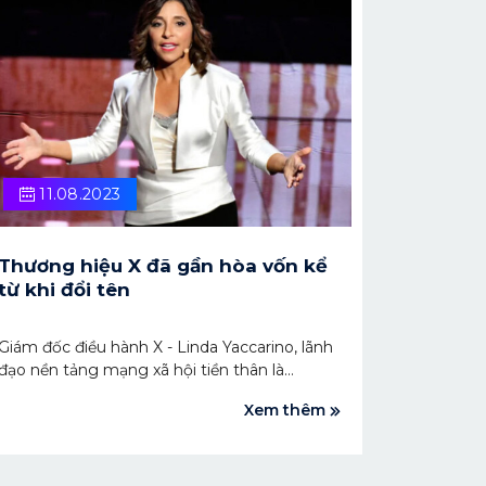
11.08.2023
Thương hiệu X đã gần hòa vốn kể
từ khi đổi tên
Giám đốc điều hành X - Linda Yaccarino, lãnh
đạo nền tảng mạng xã hội tiền thân là
Twitter, cho biết công ty đang đề mắt đến
Xem thêm
đối thủ cạnh tranh mới là Threads, bất chấp
tốc độ tăng trưởng chậm lại của ứng dụng
thuộc Meta.