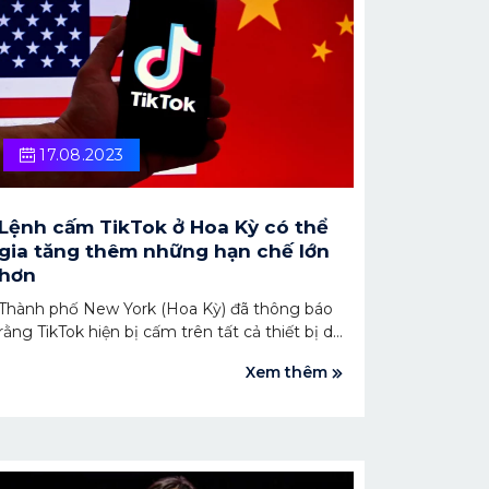
17.08.2023
Lệnh cấm TikTok ở Hoa Kỳ có thể
gia tăng thêm những hạn chế lớn
hơn
Thành phố New York (Hoa Kỳ) đã thông báo
rằng TikTok hiện bị cấm trên tất cả thiết bị do
thành phố sở hữu, mở rộng ra các lệnh cấm
Xem thêm
ứng dụng khác của liên bang và tiểu bang
đối với những công cụ do chính phủ sở hữu.