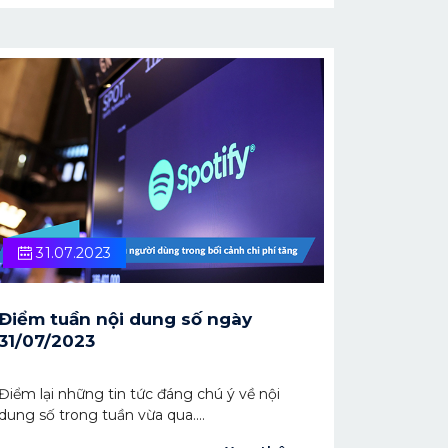
Pig. Đến hiện tại, hơn 3.000 video Wolfoo bị
xóa trên YouTube.
31.07.2023
Điểm tuần nội dung số ngày
31/07/2023
Điểm lại những tin tức đáng chú ý về nội
dung số trong tuần vừa qua.