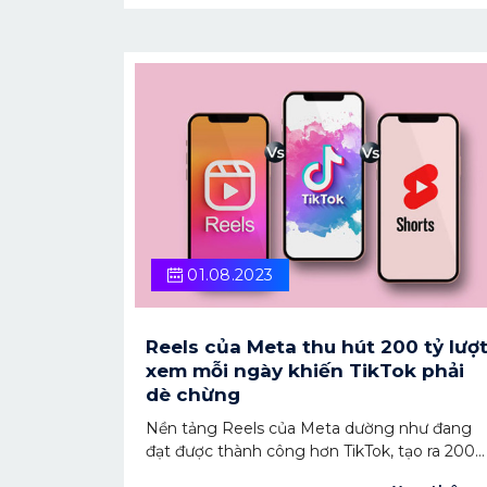
của mình.
01.08.2023
Reels của Meta thu hút 200 tỷ lượ
xem mỗi ngày khiến TikTok phải
dè chừng
Nền tảng Reels của Meta dường như đang
đạt được thành công hơn TikTok, tạo ra 200
tỷ lượt xem trên Facebook và Instagram.