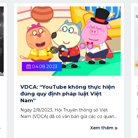
04.08.2023
VDCA: “YouTube không thực hiện
đúng quy định pháp luật Việt
Nam”
Ngày 2/8/2023, Hội Truyền thông số Việt
Nam (VDCA) đã có văn bản gửi các cơ quan
quản lý nhà nước của Việt Nam đề nghị xem
Xem thêm
xét để bảo vệ những video Wolfoo trên
YouTube và yêu cầu các nền tảng