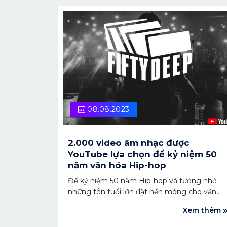
08.08.2023
2.000 video âm nhạc được
YouTube lựa chọn để kỷ niệm 50
năm văn hóa Hip-hop
Để kỷ niệm 50 năm Hip-hop và tưởng nhớ
những tên tuổi lớn đặt nền móng cho văn
hóa này, YouTube đã khởi chạy chiến dịch
Xem thêm
Fifty Deep, lựa chọn ra 2.000 video âm nhạc
trải dài trong lịch sử Hip-hop tại “kho lưu trữ”