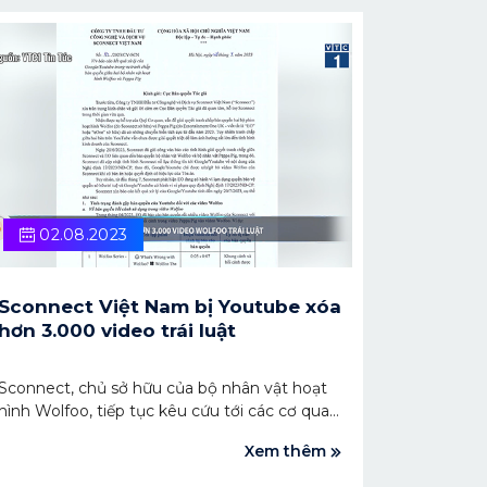
02.08.2023
Sconnect Việt Nam bị Youtube xóa
hơn 3.000 video trái luật
Sconnect, chủ sở hữu của bộ nhân vật hoạt
hình Wolfoo, tiếp tục kêu cứu tới các cơ quan
chức năng của Việt Nam để hỗ trợ trao đổi
Xem thêm
với YouTube ngừng tiếp nhận các yêu cầu
đánh bản quyền từ phía chủ sở hữu Peppa