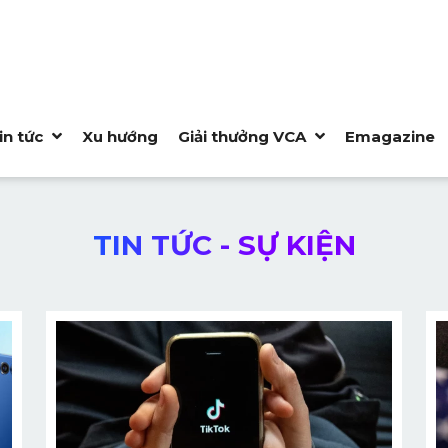
in tức
Xu hướng
Giải thưởng VCA
Emagazine
TIN TỨC - SỰ KIỆN