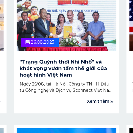
26.08.2023
"Trạng Quỳnh thời Nhí Nhố" và
khát vọng vươn tầm thế giới của
hoạt hình Việt Nam
Ngày 25/08, tại Hà Nội, Công ty TNHH Đầu
tư Công nghệ và Dịch vụ Sconnect Việt Nam
và Alpha Animation Studio đã tổ chức Lễ ra
Xem thêm
mắt dự án phim hoạt hình 3D 'Trạng Quỳnh
thời Nhí Nhố'. Một “siêu phẩm” 450 tập, sản
xuất bằng công nghệ 3D hiện đại, được phát
hành đa nền tảng sắp ra mắt toàn cầu.
h