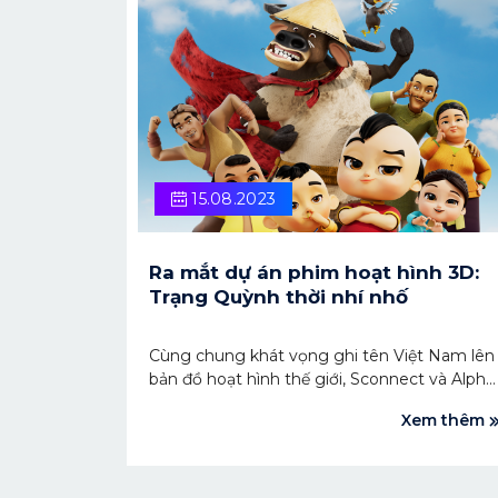
nghiệp để ngành hoạt hình có thể phát triển
theo xu hướng mới.
15.08.2023
Ra mắt dự án phim hoạt hình 3D:
Trạng Quỳnh thời nhí nhố
Cùng chung khát vọng ghi tên Việt Nam lên
bản đồ hoạt hình thế giới, Sconnect và Alpha
Animation Studio đã hợp tác thực hiện phim
Xem thêm
“Trạng Quỳnh thời nhí nhố”. Đây là dự án
hoạt hình 3D đầu tiên về Trạng Quỳnh được
sản xuất với quy mô dự kiến lên tới 450 tập.