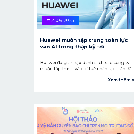
21.09.2023
Huawei muốn tập trung toàn lực
vào AI trong thập kỷ tới
Huawei đã gia nhập danh sách các công ty
muốn tập trung vào trí tuệ nhân tạo. Lần đầ
tiên sau khoảng 10 năm, gã khổng lồ công
Xem thêm
nghệ và viễn thông Trung Quốc công bố
định hướng chiến lược mới vào ngày 22/9,
cho biết họ sẽ chuyển trọng tâm sang AI.