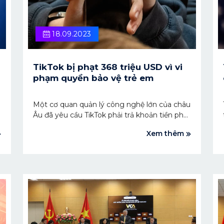
18.09.2023
TikTok bị phạt 368 triệu USD vì vi
phạm quyền bảo vệ trẻ em
Một cơ quan quản lý công nghệ lớn của châu
u
Âu đã yêu cầu TikTok phải trả khoản tiền phạt
368 triệu USD sau khi ra phán quyết rằng ứng
Xem thêm
dụng này không làm đủ trách nhiệm để bảo
vệ trẻ em.