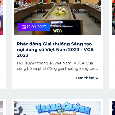
12.09.2023
Phát động Giải thưởng Sáng tạo
nội dung số Việt Nam 2023 - VCA
2023
Hội Truyền thông số Việt Nam (VDCA) vừa
công bố và phát động giải thưởng Sáng tạo
nội dung số Việt Nam (VCA 2023). Đây là lần
Xem thêm
đầu tiên tại Việt Nam có giải thưởng dành
cho các tổ chức, cá nhân hoạt động trong
lĩnh vực sáng tạo nội dung số.