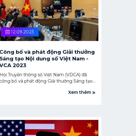
12.09.2023
Công bố và phát động Giải thưởng
Sáng tạo Nội dung số Việt Nam -
VCA 2023
Hội Truyền thông số Việt Nam (VDCA) đã
công bố và phát động Giải thưởng Sáng tạo
Nội dung số Việt Nam (VCA 2023). Lần đầu
Xem thêm
tiên tại Việt Nam có giải thưởng dành cho
các tổ chức/cá nhân hoạt động trong lĩnh
vực sáng tạo nội dung số. Giải thưởng nhằm
tôn vinh những tác giả, tác phẩm nội dung
số xuất sắc, có giá trị phục vụ cho cộng
đồng, có đóng góp vào sự phát triển của
ngành sáng tạo nội dung số.