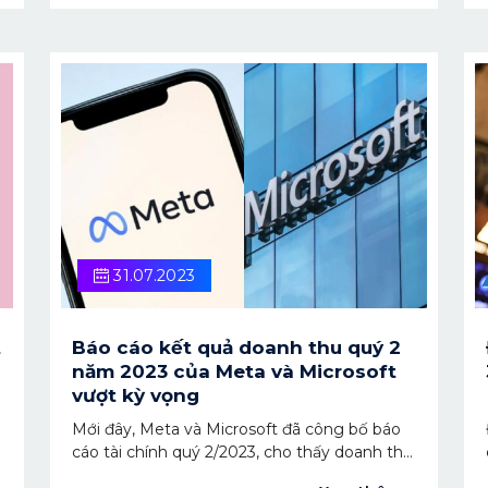
Google/YouTube tuân thủ pháp luật Việt
Nam.
31.07.2023
t
Báo cáo kết quả doanh thu quý 2
năm 2023 của Meta và Microsoft
vượt kỳ vọng
Mới đây, Meta và Microsoft đã công bố báo
cáo tài chính quý 2/2023, cho thấy doanh thu
và lợi nhuận vượt mức kỳ vọng của thị