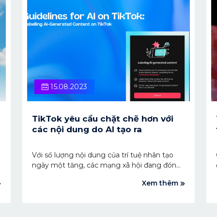
15.08.2023
TikTok yêu cầu chặt chẽ hơn với
các nội dung do AI tạo ra
Với số lượng nội dung của trí tuệ nhân tạo
ngày một tăng, các mạng xã hội đang đón
đầu làn sóng, đồng thời thúc đẩy các tính
Xem thêm
năng AI được sáng tạo của riêng họ.