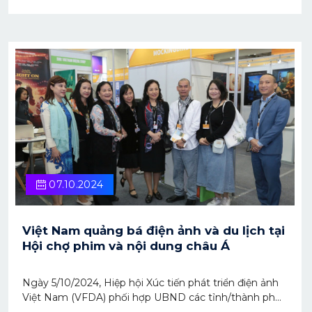
ra nhiều cơ hội hợp tác giao thương. Từ đó, tạo điều
kiện thuận lợi cho việc mở rộng thị trường và gia tăng
lợi nhuận.
07.10.2024
Việt Nam quảng bá điện ảnh và du lịch tại
Hội chợ phim và nội dung châu Á
Ngày 5/10/2024, Hiệp hội Xúc tiến phát triển điện ảnh
Việt Nam (VFDA) phối hợp UBND các tỉnh/thành phố:
Đà Nẵng, Ninh Bình, Phú Yên, Quảng Ninh và các