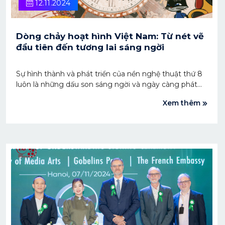
12.11.2024
Dòng chảy hoạt hình Việt Nam: Từ nét vẽ
đầu tiên đến tương lai sáng ngời
Sự hình thành và phát triển của nền nghệ thuật thứ 8
luôn là những dấu son sáng ngời và ngày càng phát
triển đi lên. Các nét vẽ khởi đầu của những người nghệ
Xem thêm
sĩ đầu tiên cho đến hành trình phát triển hiện nay đều
là sự cố gắng và nỗ lực của biết bao thế hệ nghệ sĩ đã
cống hiến.