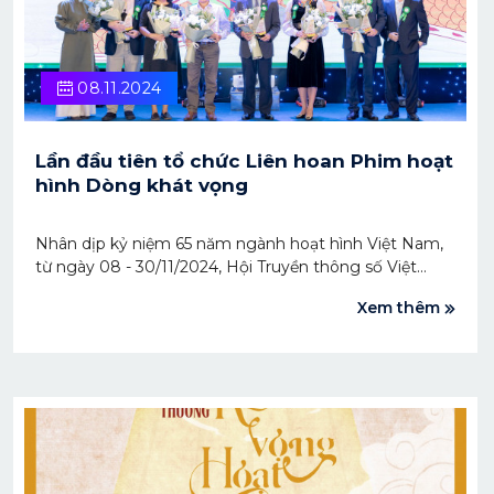
08.11.2024
Lần đầu tiên tổ chức Liên hoan Phim hoạt
hình Dòng khát vọng
Nhân dịp kỷ niệm 65 năm ngành hoạt hình Việt Nam,
từ ngày 08 - 30/11/2024, Hội Truyền thông số Việt
Nam (VDCA) chủ trì, Học viện Đào tạo hoạt hình quốc
Xem thêm
tế Sconnect (SAMA) và Liên minh Sáng tạo Nội dung
số Việt Nam (DCCA), phối hợp cùng Đại sứ quán Pháp
tổ chức Liên hoan phim hoạt hình Dòng khát vọng lần
thứ I.