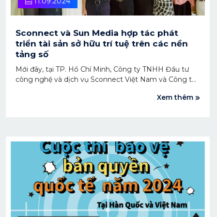
11.09.2024
Sconnect và Sun Media hợp tác phát
triển tài sản sở hữu trí tuệ trên các nền
tảng số
Mới đây, tại TP. Hồ Chí Minh, Công ty TNHH Đầu tư
công nghệ và dịch vụ Sconnect Việt Nam và Công ty
TNHH Truyền thông và Quảng cáo Mặt trời (Sun
Xem thêm
Media) đã tổ chức lễ ký kết hợp tác phát triển tài sản
sở hữu trí tuệ (IP) hoạt hình “Matt, Not Again” và kinh
doanh trên nền tảng số.