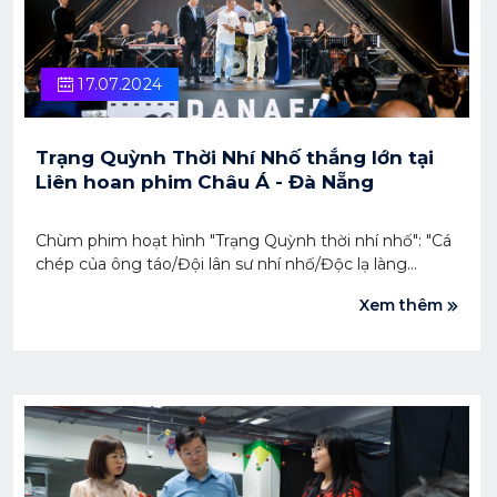
17.07.2024
Trạng Quỳnh Thời Nhí Nhố thắng lớn tại
Liên hoan phim Châu Á - Đà Nẵng
Chùm phim hoạt hình "Trạng Quỳnh thời nhí nhố": "Cá
chép của ông táo/Đội lân sư nhí nhố/Độc lạ làng
khoai", đạo diễn bởi NSƯT Trịnh Lâm Tùng đã giành
Xem thêm
được giải Phim Việt Nam được yêu thích nhất trong
Chương trình điện ảnh Việt Nam hôm nay, thuộc
khuôn khổ Liên hoan phim Châu Á - Đà Nẵng năm
2024.