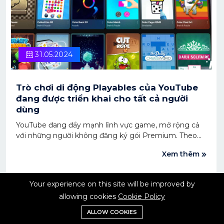
31.05.2024
Trò chơi di động Playables của YouTube
đang được triển khai cho tất cả người
dùng
YouTube đang đẩy mạnh lĩnh vực game, mở rộng cả
với những người không đăng ký gói Premium. Theo
đó, các trò chơi trong mục Playables sẽ được triển khai
Xem thêm
tới tất cả người dùng.
Your experience on this site will be improved by
allowing cookies
Cookie Policy
ALLOW COOKIES