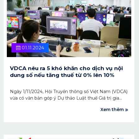
01.11.2024
VDCA nêu ra 5 khó khăn cho dịch vụ nội
dung số nếu tăng thuế từ 0% lên 10%
Ngày 1/11/2024, Hội Truyền thông số Việt Nam (VDCA)
vừa có văn bản góp ý Dự thảo Luật thuế Giá trị gia
tăng (GTGT) gửi Ủy ban Tài chính - Ngân sách của
Xem thêm
Quốc hội và Bộ Tài chính. Theo đó, VDCA đề nghị giữ
nguyên mức thuế suất 0% cho nhóm dịch vụ nội
dung số, giải trí số.