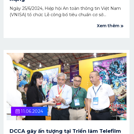
Ngày 25/6/2024, Hiệp hội An toàn thông tin Việt Nam
(VNISA) tổ chức Lễ công bố tiêu chuẩn cơ sở
TCCS:03/2024-VNISA về “Yêu cầu kỹ thuật đối với sản
Xem thêm
phẩm, dịch vụ bảo vệ trẻ em trên môi trường mạng”.
11.06.2024
DCCA gây ấn tượng tại Triển lãm Telefilm