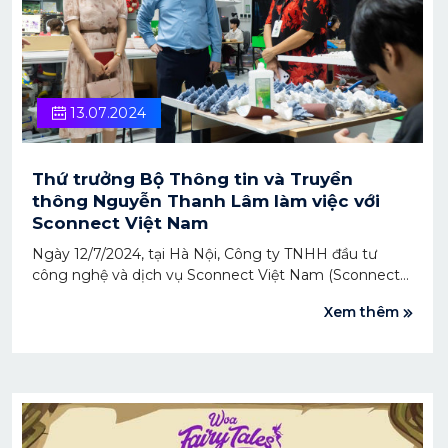
13.07.2024
Thứ trưởng Bộ Thông tin và Truyền
thông Nguyễn Thanh Lâm làm việc với
Sconnect Việt Nam
Ngày 12/7/2024, tại Hà Nội, Công ty TNHH đầu tư
công nghệ và dịch vụ Sconnect Việt Nam (Sconnect)
đã có buổi làm việc với Thứ trưởng Bộ Thông tin và
Xem thêm
Truyền thông Nguyễn Thanh Lâm, cùng lãnh đạo Cục
Thông tin đối ngoại, Cục Báo chí.