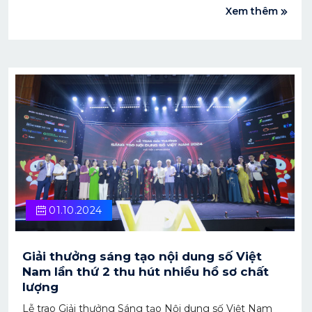
Xem thêm
công ty thành viên của VFDA khai mạc gian hàng Việt
Nam – DANAFF (Liên hoan phim Châu Á – Đà Nẵng)
tại Hội chợ phim và nội dung châu Á (ACFM).
01.10.2024
Giải thưởng sáng tạo nội dung số Việt
Nam lần thứ 2 thu hút nhiều hồ sơ chất
lượng
Lễ trao Giải thưởng Sáng tạo Nội dung số Việt Nam