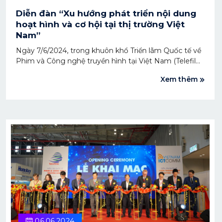
Diễn đàn “Xu hướng phát triển nội dung
hoạt hình và cơ hội tại thị trường Việt
Nam”
Ngày 7/6/2024, trong khuôn khổ Triển lãm Quốc tế về
Phim và Công nghệ truyền hình tại Việt Nam (Telefilm
2024), Liên minh Sáng tạo nội dung số Việt Nam
Xem thêm
(DCCA) đã phối hợp tổ chức Diễn đàn “Xu hướng phát
triển nội dung hoạt hình và cơ hội tại thị trường Việt
Nam”.
06.06.2024