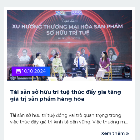
10.10.2024
Tài sản sở hữu trí tuệ thúc đẩy gia tăng
giá trị sản phẩm hàng hóa
Tài sản sở hữu trí tuệ đóng vai trò quan trọng trong
việc thúc đẩy giá trị kinh tế bền vững. Việc thương mại
hóa các tài sản trí tuệ không chỉ giúp doanh nghiệp
Xem thêm
khai thác tối đa giá trị sản phẩm sáng tạo mà còn mở