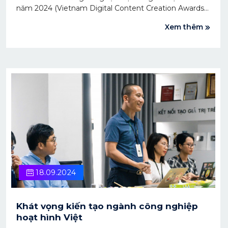
năm 2024 (Vietnam Digital Content Creation Awards -
VCA 2024) đã diễn ra vào ngày 27/09/2024 tại Hà Nội.
Xem thêm
Chương trình vinh danh 12 tổ chức, cá nhân của 8
hạng mục giải thưởng là những cá nhân, đơn vị xuất
sắc, có sản phẩm nội dung số đóng góp tích cực cho
cộng đồng.
18.09.2024
Khát vọng kiến tạo ngành công nghiệp
hoạt hình Việt