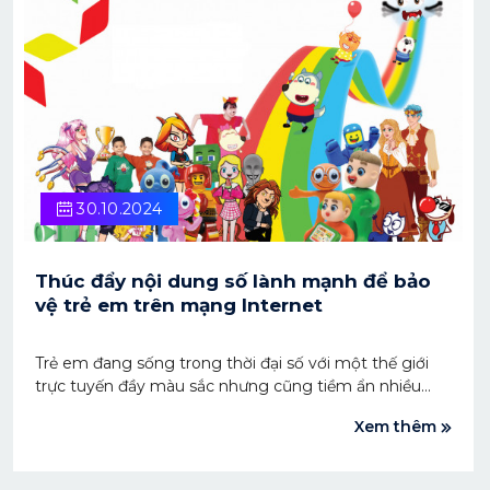
30.10.2024
Thúc đẩy nội dung số lành mạnh để bảo
vệ trẻ em trên mạng Internet
Trẻ em đang sống trong thời đại số với một thế giới
trực tuyến đầy màu sắc nhưng cũng tiềm ẩn nhiều
nguy hiểm. Trước thực trạng trẻ có thể gặp ảnh
Xem thêm
hưởng tiêu cực từ thế giới mạng, việc tạo ra một môi
trường mạng an toàn và lành mạnh là điều vô cùng
cấp thiết.