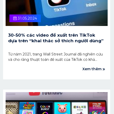
31.05.2024
30-50% các video đề xuất trên TikTok
dựa trên “khai thác sở thích người dùng”
Từ năm 2021, trang Wall Street Journal đã nghiên cứu
và cho rằng thuật toán đề xuất của TikTok có khả
năng thu hút sự quan tâm của người dùng mới trong
Xem thêm
vòng chưa đầy hai giờ và họ sẽ “đắm chìm” vào những
nội dung đó.