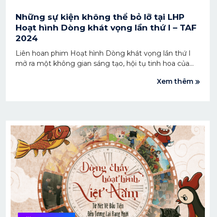
Những sự kiện không thể bỏ lỡ tại LHP
Hoạt hình Dòng khát vọng lần thứ I – TAF
2024
Liên hoan phim Hoạt hình Dòng khát vọng lần thứ I
mở ra một không gian sáng tạo, hội tụ tinh hoa của
nền hoạt hình Việt Nam và quốc tế. Đây cũng là dịp
Xem thêm
mà các tổ chức, cá nhân hoạt động trong lĩnh vực
nghệ thuật đương đại chia sẻ, lan tỏa động lực để
cùng phát triển mạnh mẽ, là nơi để những nghệ sĩ lão
làng truyền lại dòng chảy đam mê tới nhiều thế hệ.