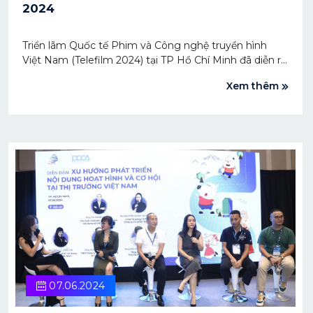
2024
Triển lãm Quốc tế Phim và Công nghệ truyền hình
Việt Nam (Telefilm 2024) tại TP Hồ Chí Minh đã diễn ra
sôi nổi trong suốt 3 ngày. Đặc biệt, gian hàng của
Xem thêm
DCCA thu hút nhiều khách đến tham quan và khám
phá trải nghiệm.
07.06.2024