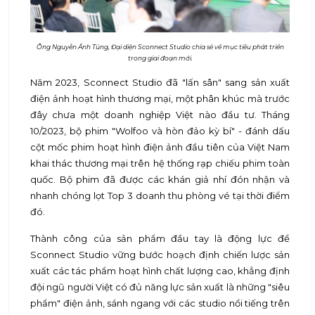
Ông Nguyễn Ánh Tùng, Đại diện Sconnect Studio chia sẻ về mục tiêu phát triển
trong giai đoạn mới.
Năm 2023, Sconnect Studio đã "lấn sân" sang sản xuất
điện ảnh hoạt hình thương mại, một phân khúc mà trước
đây chưa một doanh nghiệp Việt nào đầu tư. Tháng
10/2023, bộ phim "Wolfoo và hòn đảo kỳ bí" - đánh dấu
cột mốc phim hoạt hình điện ảnh đầu tiên của Việt Nam
khai thác thương mại trên hệ thống rạp chiếu phim toàn
quốc. Bộ phim đã được các khán giả nhí đón nhận và
nhanh chóng lọt Top 3 doanh thu phòng vé tại thời điểm
đó.
Thành công của sản phẩm đầu tay là động lực để
Sconnect Studio vững bước hoạch định chiến lược sản
xuất các tác phẩm hoạt hình chất lượng cao, khẳng định
đội ngũ người Việt có đủ năng lực sản xuất là những "siêu
phẩm" điện ảnh, sánh ngang với các studio nổi tiếng trên