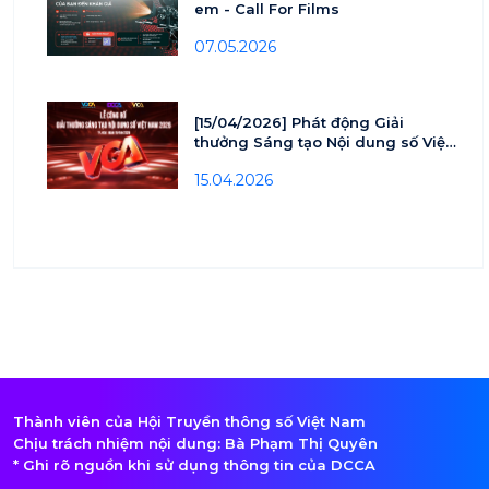
em - Call For Films
07.05.2026
[15/04/2026] Phát động Giải
thưởng Sáng tạo Nội dung số Việt
nam - VCA 2026
15.04.2026
Thành viên của Hội Truyền thông số Việt Nam
Chịu trách nhiệm nội dung: Bà Phạm Thị Quyên
* Ghi rõ nguồn khi sử dụng thông tin của DCCA