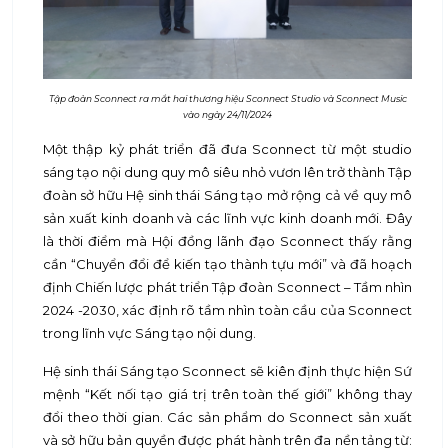
Tập đoàn Sconnect ra mắt hai thương hiệu Sconnect Studio và Sconnect Music
vào ngày 24/11/2024
Một thập kỷ phát triển đã đưa Sconnect từ một studio
sáng tạo nội dung quy mô siêu nhỏ vươn lên trở thành Tập
đoàn sở hữu Hệ sinh thái Sáng tạo mở rộng cả về quy mô
sản xuất kinh doanh và các lĩnh vực kinh doanh mới. Đây
là thời điểm mà Hội đồng lãnh đạo Sconnect thấy rằng
cần “Chuyển đổi để kiến tạo thành tựu mới” và đã hoạch
định Chiến lược phát triển Tập đoàn Sconnect – Tầm nhìn
2024 -2030, xác định rõ tầm nhìn toàn cầu của Sconnect
trong lĩnh vực Sáng tạo nội dung.
Hệ sinh thái Sáng tạo Sconnect sẽ kiên định thực hiện Sứ
mệnh “Kết nối tạo giá trị trên toàn thế giới” không thay
đổi theo thời gian. Các sản phẩm do Sconnect sản xuất
và sở hữu bản quyền được phát hành trên đa nền tảng từ: