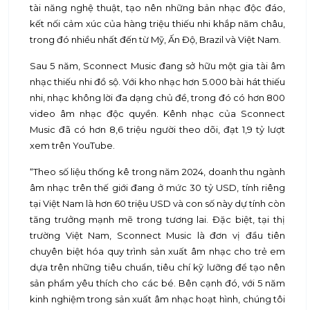
tài năng nghệ thuật, tạo nên những bản nhạc độc đáo,
kết nối cảm xúc của hàng triệu thiếu nhi khắp năm châu,
trong đó nhiều nhất đến từ Mỹ, Ấn Độ, Brazil và Việt Nam.
Sau 5 năm, Sconnect Music đang sở hữu một gia tài âm
nhạc thiếu nhi đồ sộ. Với kho nhạc hơn 5.000 bài hát thiếu
nhi, nhạc không lời đa dạng chủ đề, trong đó có hơn 800
video âm nhạc độc quyền. Kênh nhạc của Sconnect
Music đã có hơn 8,6 triệu người theo dõi, đạt 1,9 tỷ lượt
xem trên YouTube.
“Theo số liệu thống kê trong năm 2024, doanh thu ngành
âm nhạc trên thế giới đang ở mức 30 tỷ USD, tính riêng
tại Việt Nam là hơn 60 triệu USD và con số này dự tính còn
tăng trưởng mạnh mẽ trong tương lai. Đặc biệt, tại thị
trường Việt Nam, Sconnect Music là đơn vị đầu tiên
chuyên biệt hóa quy trình sản xuất âm nhạc cho trẻ em
dựa trên những tiêu chuẩn, tiêu chí kỹ lưỡng để tạo nên
sản phẩm yêu thích cho các bé. Bên cạnh đó, với 5 năm
kinh nghiệm trong sản xuất âm nhạc hoạt hình, chúng tôi