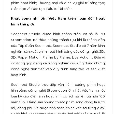
phim hoạt hình; Thương mại và dịch vụ giải trí sáng tạo;
Giáo dục và Đào tạo; Đầu tư Tài chính.
Khát vọng ghi tên Việt Nam trên “bản đồ” hoạt
hình thế giới
Sconnect Studio được hình thành trên cơ sở là BU
Stopmotion. Kế thừa những thành tựu khi là thành viên
của Tập đoàn Sconnect, Sconnect Studio có 7 năm kinh
nghiệm sản xuất phim hoạt hình bằng các công nghệ: 2D,
3D, Paper Mation, Frame by Frame, Live Action... Đơn vị
có đóng góp đáng kể trong nghiên cứu ứng dụng những
công nghệ tiên tiến vào quy trình sáng tạo và sản xuất
hoạt hình.
Sconnect Studio trực tiếp vận hành xưởng phim hoạt
hình bằng công nghệ Stopmotion lớn nhất Việt Nam, một
loại kỹ xảo điện ảnh hoạt hình có lịch sử lên tới hơn 100
năm tuổi. Đằng sau những thước phim sống động là sự tỉ
mỉ, công phu và được tính toán chính xác tới từng giây.
Chính khó khăn trong sản xuất đòi hỏi mỗi nhân sự phải là