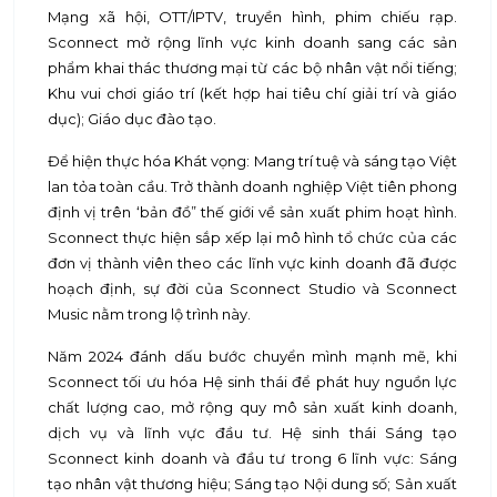
Mạng xã hội, OTT/IPTV, truyền hình, phim chiếu rạp.
Sconnect mở rộng lĩnh vực kinh doanh sang các sản
phẩm khai thác thương mại từ các bộ nhân vật nổi tiếng;
Khu vui chơi giáo trí (kết hợp hai tiêu chí giải trí và giáo
dục); Giáo dục đào tạo.
Để hiện thực hóa Khát vọng: Mang trí tuệ và sáng tạo Việt
lan tỏa toàn cầu. Trở thành doanh nghiệp Việt tiên phong
định vị trên ‘bản đồ” thế giới về sản xuất phim hoạt hình.
Sconnect thực hiện sắp xếp lại mô hình tổ chức của các
đơn vị thành viên theo các lĩnh vực kinh doanh đã được
hoạch định, sự đời của Sconnect Studio và Sconnect
Music nằm trong lộ trình này.
Năm 2024 đánh dấu bước chuyển mình mạnh mẽ, khi
Sconnect tối ưu hóa Hệ sinh thái để phát huy nguồn lực
chất lượng cao, mở rộng quy mô sản xuất kinh doanh,
dịch vụ và lĩnh vực đầu tư. Hệ sinh thái Sáng tạo
Sconnect kinh doanh và đầu tư trong 6 lĩnh vực: Sáng
tạo nhân vật thương hiệu; Sáng tạo Nội dung số; Sản xuất