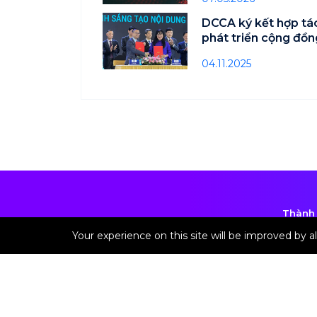
DCCA ký kết hợp tác
phát triển cộng đồn
Việt Nam
04.11.2025
Thành 
Chịu t
Your experience on this site will be improved by 
* Ghi 
Tần
Triều K