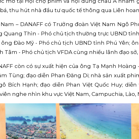
c mở tại Hội chợ phim và nội dung châu Á nhằm gi
bá, thu hút nhà đầu tư quốc tế thông qua Liên ho
t Nam – DANAFF có Trưởng đoàn Việt Nam Ngô Phư
g Quang Thìn - Phó chủ tịch thường trực UBND tỉnh
; ông Đào Mỹ - Phó chủ tịch UBND tỉnh Phú Yên; 
nh Tâm - Phó chủ tịch VFDA cùng nhiều lãnh đạo sở
ANAFF còn có sự xuất hiện của ông Tạ Mạnh Hoàng 
 Lâm Tùng; đạo diễn Phan Đăng Di; nhà sản xuất phi
gô Bích Hạnh; đạo diễn Phan Việt Quốc Huy; diễ
 viên nghe nhìn khu vực Việt Nam, Campuchia, Lào,