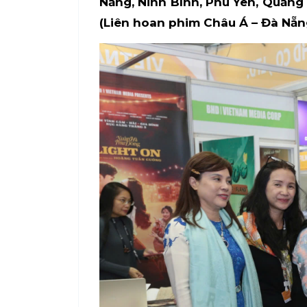
Nẵng, Ninh Bình, Phú Yên, Quảng
(Liên hoan phim Châu Á – Đà Nẵng