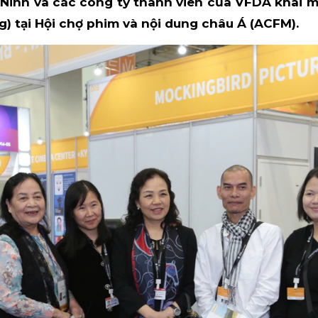
 Ninh và các công ty thành viên của VFDA khai
) tại Hội chợ phim và nội dung châu Á (ACFM).