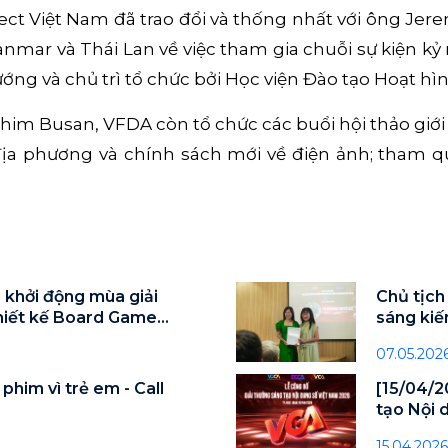
ect Việt Nam đã trao đổi và thống nhất với ông Jer
nmar và Thái Lan về việc tham gia chuỗi sự kiện k
ng và chủ trì tổ chức bởi Học viện Đào tạo Hoạt hì
phim Busan, VFDA còn tổ chức các buổi hội thảo giới
ịa phương và chính sách mới về điện ảnh; tham q
 khởi động mùa giải
Chủ tịch
thiết kế Board Game
sáng kiế
07.05.202
phim vì trẻ em - Call
[15/04/2
tạo Nội 
15.04.2026