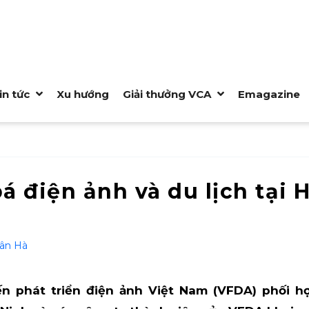
in tức
Xu hướng
Giải thưởng VCA
Emagazine
 điện ảnh và du lịch tại 
ân Hà
iến phát triển điện ảnh Việt Nam (VFDA) phối 