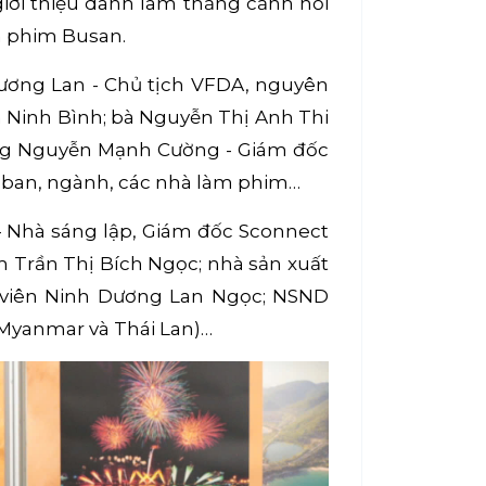
ới thiệu danh lam thắng cảnh nổi
an phim Busan.
ơng Lan - Chủ tịch VFDA, nguyên
 Ninh Bình; bà Nguyễn Thị Anh Thi
ông Nguyễn Mạnh Cường - Giám đốc
, ban, ngành, các nhà làm phim…
- Nhà sáng lập, Giám đốc Sconnect
m Trần Thị Bích Ngọc; nhà sản xuất
n viên Ninh Dương Lan Ngọc; NSND
 Myanmar và Thái Lan)…