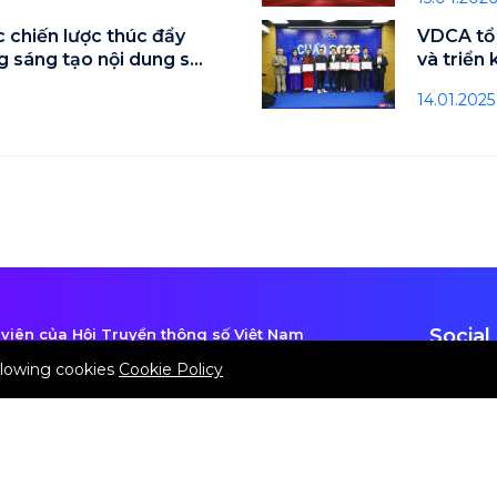
 chiến lược thúc đẩy
VDCA tổ 
g sáng tạo nội dung số
và triển
2025
14.01.2025
Social
viên của Hội Truyền thông số Việt Nam
rách nhiệm nội dung: Bà Phạm Thị Quyên
allowing cookies
Cookie Policy
rõ nguồn khi sử dụng thông tin của DCCA
g 4, TQ Building, ngõ 286 Nguyễn Xiển,
húc, Thanh Trì, Hà Nội