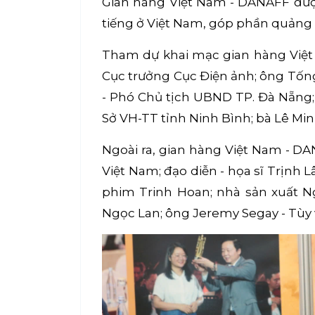
Gian hàng Việt Nam - DANAFF đượ
tiếng ở Việt Nam, góp phần quảng 
Tham dự khai mạc gian hàng Việ
Cục trưởng Cục Điện ảnh; ông Tốn
- Phó Chủ tịch UBND TP. Đà Nẵng
Sở VH-TT tỉnh Ninh Bình; bà Lê Mi
Ngoài ra, gian hàng Việt Nam - D
Việt Nam; đạo diễn - họa sĩ Trịnh
phim Trinh Hoan; nhà sản xuất N
Ngọc Lan; ông Jeremy Segay - Tùy