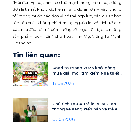
“Mỗi đơn vị hoạt hình có thế mạnh riêng, nếu hoạt động
đơn lẻ thì rất khó thực hiện những dự án lớn. Vì vậy, chúng
tôi mong muốn các đơn vị có thể hợp lực, các dự án hợp
tác sản xuất không chỉ đem lại nguồn lợi về kinh tế cho
các nhà đầu tư, mà còn hướng tới mục tiêu tạo ra những
sản phẩm ‘bom tấn” cho hoạt hình Việt”, ông Tạ Mạnh
Hoàng nói.
Tin liên quan:
Road to Essen 2026 khởi động
mùa giải mới, tìm kiếm Nhà thiết
kế Board Game Việt Nam
17.06.2026
Chủ tịch DCCA trả lời VOV Giao
thông về sáng kiến bảo vệ trẻ em
trên môi trường số
07.05.2026