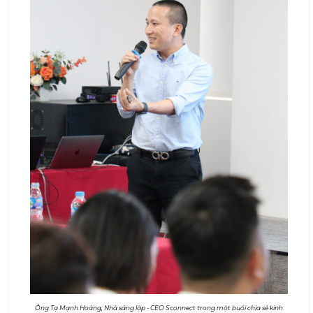
Ông Tạ Mạnh Hoàng, Nhà sáng lập - CEO Sconnect trong một buổi chia sẻ kinh