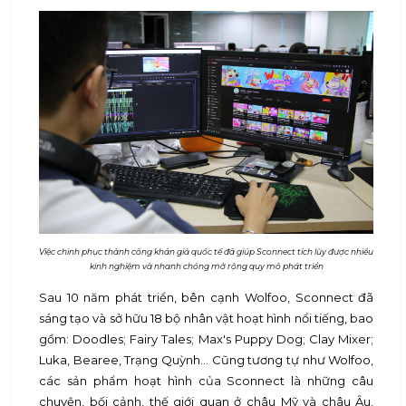
Việc chinh phục thành công khán giả quốc tế đã giúp Sconnect tích lũy được nhiều
kinh nghiệm và nhanh chóng mở rộng quy mô phát triển
Sau 10 năm phát triển, bên cạnh Wolfoo, Sconnect đã
sáng tạo và sở hữu 18 bộ nhân vật hoạt hình nổi tiếng, bao
gồm: Doodles; Fairy Tales; Max's Puppy Dog; Clay Mixer;
Luka, Bearee, Trạng Quỳnh… Cũng tương tự như Wolfoo,
các sản phẩm hoạt hình của Sconnect là những câu
chuyện, bối cảnh, thế giới quan ở châu Mỹ và châu Âu,