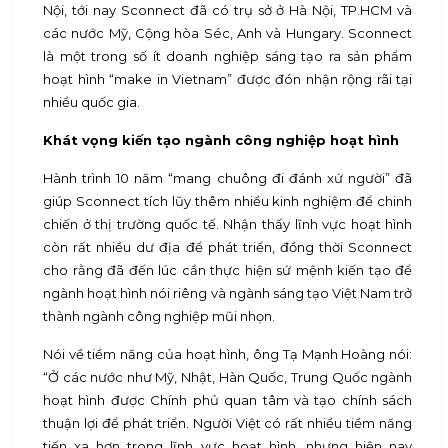
Nội, tới nay Sconnect đã có trụ sở ở Hà Nội, TP.HCM và
các nước Mỹ, Cộng hòa Séc, Anh và Hungary. Sconnect
là một trong số ít doanh nghiệp sáng tạo ra sản phẩm
hoạt hình “make in Vietnam” được đón nhận rộng rãi tại
nhiều quốc gia.
Khát vọng kiến tạo ngành công nghiệp hoạt hình
Hành trình 10 năm “mang chuông đi đánh xứ người” đã
giúp Sconnect tích lũy thêm nhiều kinh nghiệm để chinh
chiến ở thị trường quốc tế. Nhận thấy lĩnh vực hoạt hình
còn rất nhiều dư địa để phát triển, đồng thời Sconnect
cho rằng đã đến lúc cần thực hiện sứ mệnh kiến tạo để
ngành hoạt hình nói riêng và ngành sáng tạo Việt Nam trở
thành ngành công nghiệp mũi nhọn.
Nói về tiềm năng của hoạt hình, ông Tạ Mạnh Hoàng nói:
“Ở các nước như Mỹ, Nhật, Hàn Quốc, Trung Quốc ngành
hoạt hình được Chính phủ quan tâm và tạo chính sách
thuận lợi để phát triển. Người Việt có rất nhiều tiềm năng
tiến xa hơn trong lĩnh vực hoạt hình, nhưng hiện nay