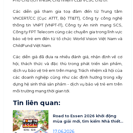
Phó Chủ tịch VNISA, Chủ nhiệm CLB VCSC chủ trì.
Các diễn giả tham gia toạ đàm đến từ Trung tâm
VNCERT/CC (Cục ATTT, Bộ TT&TT), Công ty công nghệ
thông tin VNPT (VNPT-IT), Công ty An ninh mạng SCS,
Công ty FPT Telecom cùng các chuyên gia trong lĩnh vực
bảo vệ trẻ em đến từ tổ chức World Vision Việt Nam và
ChildFund Việt Nam.
Các diễn giả đã đưa ra nhiều đánh giá, nhận định về cơ
hội, thách thức và đặc thù trong phát triển sản phẩm,
dịch vụ bảo vệ trẻ em trên mạng; Trách nhiệm xã hội của
các doanh nghiệp cũng như các định hướng trong xây
dựng hệ sinh thái sản phẩm - dịch vụ bảo vệ trẻ em trên
môi trường mạng thời gian tới.
Tin liên quan:
Road to Essen 2026 khởi động
mùa giải mới, tìm kiếm Nhà thiết
kế Board Game Việt Nam
17.06.2026