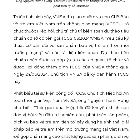
Ông Nguyễn Thành Hưng - Chủ tịch Hiệp hội An toàn thông tin Việt Nam VNISA
phát biểu tại Lễ khai mạc
Trước tình hình này, VNISA đã giao nhiệm vụ cho CLB Bảo
vệ trẻ em Việt Nam trên không gian mạng (VCSC) - tổ
chức thuộc Hiệp hội, chủ trì chủ trì biên soạn dự thảo tiêu
chuẩn cơ sở có tên gọi TCCS 03:2024/VNISA “Yêu cầu kỹ
thuật cơ bản đối với sản phẩm bảo vệ trẻ em trên môi
trường mạng” và các tài liệu liên quan. Dự thảo tiêu
chuẩn nhận được sự góp ý của các cơ quan, tổ chức và
được Hội đồng thẩm định TCCS của VNISA thông qua.
Ngày 24/06/2024, Chủ tịch VNISA đã ký ban hành TCCS
này.
Phát biểu tại sự kiện công bố TCCS, Chủ tịch Hiệp hội An
toàn thông tin Việt Nam VNISA, ông Nguyễn Thành Hưng
cho biết: “Thời gian qua, Hiệp hội đã khuyến khích các
đơn vị hội viên đầu tư nghiên cứu, phát triển sản phẩm,
dịch vụ bảo vệ trẻ em, tiến tới xây dựng hệ sinh thái giải
pháp bảo vệ trẻ em trên môi trường mạng tại Việt Nam.
Để góp phần nâng cao chất lượng các sản phẩm, dịch vụ