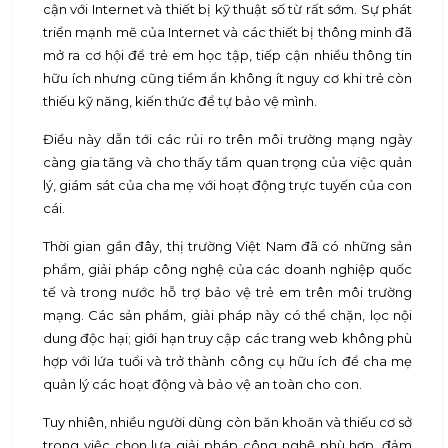
cận với Internet và thiết bị kỹ thuật số từ rất sớm. Sự phát
triển mạnh mẽ của Internet và các thiết bị thông minh đã
mở ra cơ hội để trẻ em học tập, tiếp cận nhiều thông tin
hữu ích nhưng cũng tiềm ẩn không ít nguy cơ khi trẻ còn
thiếu kỹ năng, kiến thức để tự bảo vệ mình.
Điều này dẫn tới các rủi ro trên môi trường mạng ngày
càng gia tăng và cho thấy tầm quan trọng của việc quản
lý, giám sát của cha mẹ với hoạt động trực tuyến của con
cái.
Thời gian gần đây, thị trường Việt Nam đã có những sản
phẩm, giải pháp công nghệ của các doanh nghiệp quốc
tế và trong nước hỗ trợ bảo vệ trẻ em trên môi trường
mạng. Các sản phẩm, giải pháp này có thể chặn, lọc nội
dung độc hại; giới hạn truy cập các trang web không phù
hợp với lứa tuổi và trở thành công cụ hữu ích để cha mẹ
quản lý các hoạt động và bảo vệ an toàn cho con.
Tuy nhiên, nhiều người dùng còn băn khoăn và thiếu cơ sở
trong việc chọn lựa giải pháp công nghệ phù hợp, đảm