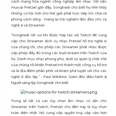
cách mạng hóa ngành công nghiệp âm nhạc. Với việc
mua lại Pretzel gần đây, Songtradr cho biết họ nhìn thấy
những cơ hội mới cho thế giới phát trực tiếp trò chơi và
phong cách sống - mang lại trải nghiệm độc đáo cho cả
nghệ sĩ và Streamer.
“Songtradr rất vui khi được hợp tác với Twitch để cung
cấp cho Streamer dịch vụ nhạc Pretzel hỗ trợ nghệ sĩ
của chúng tôi, cho phép các Streamer phát nhạc được
cấp phép đầy đủ trong các buổi stream trên Twitch của
họ. Danh mục nhạc phong phú, dưới sự quản lý chặt chẽ
của chúng tôi khiến Pretzel trở thành một công cụ hỗ trợ
và là địa điểm phân phối và khám phá tuyệt vời cho các
nghệ sĩ độc lập.” - Paul Wiltshire, Giám đốc điều hành &
Người sáng lập Songtradr cho biết.
Trong số tất cả các tùy chọn âm nhạc có sẵn cho
Streamer trên Twitch, Pretzel cho đến nay là tùy chọn
toàn diện nhất. Nó cung cấp quyền truy cập vào hơn