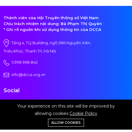
Thành viên của Hội Truyền thông số Việt Nam
Chịu trách nhiệm nội dung: Bà Phạm Thị Quyên
* Ghi rõ nguồn khi sử dụng thông tin của DCCA
Tầng 4, TQ Building, ngõ 286 Nguyễn Xiển,
Triều Khúc, Thanh Trì, Hà Nội
0398.968.842
info@dcca.org.vn
Social
Your experience on this site will be improved by
allowing cookies
Cookie Policy
Đăng ký nhận tin
ALLOW COOKIES