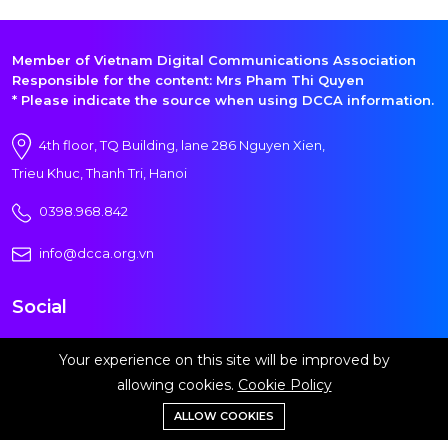
Member of Vietnam Digital Communications Association
Responsible for the content: Mrs Pham Thi Quyen
* Please indicate the source when using DCCA information.
4th floor, TQ Building, lane 286 Nguyen Xien,
Trieu Khuc, Thanh Tri, Hanoi
0398.968.842
info@dcca.org.vn
Social
Your experience on this site will be improved by
allowing cookies.
Cookie Policy
Sign in for more information
ALLOW COOKIES