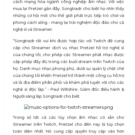
cách mạng hóa ngành công nghiệp âm nhạc. Với việc
mua lại Pretzel gần đây, Songtradr cho biết họ nhìn thấy
những cơ hội mới cho thế giới phát trực tiếp trò chơi và
phong cách sống - mang lại trải nghiệm độc đáo cho cả
nghệ sĩ và Streamer.
“Songtradr rất vui khi được hợp tác với Twitch để cung
cấp cho Streamer dịch vụ nhạc Pretzel hỗ trợ nghệ sĩ
của chúng tôi, cho phép các Streamer phát nhạc được
cấp phép đầy đủ trong các buổi stream trên Twitch của
họ. Danh mục nhạc phong phú, dưới sự quản lý chặt chẽ
của chúng tôi khiến Pretzel trở thành một công cụ hỗ trợ
và là địa điểm phân phối và khám phá tuyệt vời cho các
nghệ sĩ độc lập.” - Paul Wiltshire, Giám đốc điều hành &
Người sáng lập Songtradr cho biết.
Trong số tất cả các tùy chọn âm nhạc có sẵn cho
Streamer trên Twitch, Pretzel cho đến nay là tùy chọn
toàn diện nhất. Nó cung cấp quyền truy cập vào hơn