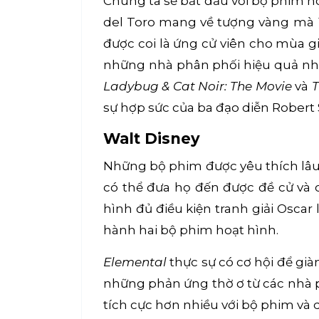
Chúng ta sẽ bắt đầu với bộ phim ho
del Toro mang về tượng vàng mà
được coi là ứng cử viên cho mùa g
những nhà phân phối hiệu quả nh
Ladybug & Cat Noir: The Movie
và
T
sự hợp sức của ba đạo diễn Robert
Walt Disney
Những bộ phim được yêu thích lâu 
có thể đưa họ đến được đề cử và
hình đủ điều kiện tranh giải Oscar 
hành hai bộ phim hoạt hình.
Elemental
thực sự có cơ hội để già
những phản ứng thờ ơ từ các nhà 
tích cực hơn nhiều với bộ phim và