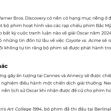
Warner Bros. Discovery có nên có hạng mục riêng ở 
một bộ phim hoạt hình vào các rạp chiếu phim Bắc M
o bất kỳ cuộc tranh luận nào về giải Oscar năm 20
 những tin đồn từ lâu về việc
Coyote vs. Acme
sẽ r
i không tự tin rằng bộ phim sẽ được phát hành tro
hác
ng gây ấn tượng tại Cannes và Annecy sẽ được chiế
 nghiệm điều hành một chiến dịch giải thưởng. Ne
 nên lịch sử Oscar khi nhận được đề cử cho phim hoạ
an's Art College 1994
, bộ phim đã thi đấu tại Berlin