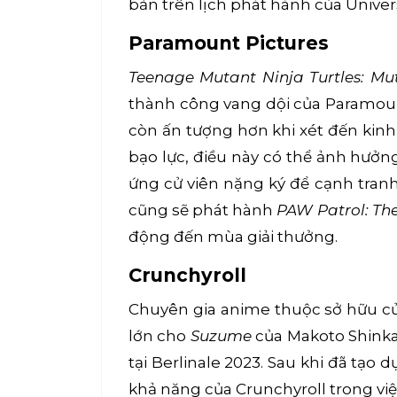
bản trên lịch phát hành của Univer
Paramount Pictures
Teenage Mutant Ninja Turtles: M
thành công vang dội của Paramount
còn ấn tượng hơn khi xét đến kin
bạo lực, điều này có thể ảnh hưở
ứng cử viên nặng ký để cạnh tranh
cũng sẽ phát hành
PAW Patrol: The
động đến mùa giải thưởng.
Crunchyroll
Chuyên gia anime thuộc sở hữu củ
lớn cho
Suzume
của Makoto Shinkai
tại Berlinale 2023. Sau khi đã tạo
khả năng của Crunchyroll trong việ