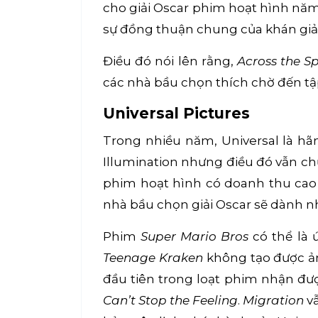
cho giải Oscar phim hoạt hình năm
sự đồng thuận chung của khán giả c
Điều đó nói lên rằng,
Across the S
các nhà bầu chọn thích chờ đến tập
Universal Pictures
Trong nhiều năm, Universal là h
Illumination nhưng điều đó vẫn chư
phim hoạt hình có doanh thu cao
nhà bầu chọn giải Oscar sẽ dành nh
Phim
Super Mario Bros
có thể là 
Teenage Kraken
không tạo được ả
đầu tiên trong loạt phim nhận đượ
Can’t Stop the Feeling
.
Migration
vẫ