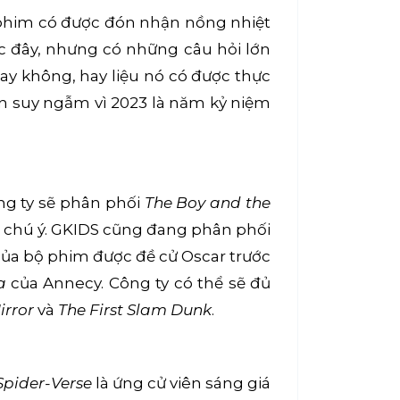
ộ phim có được đón nhận nồng nhiệt
ớc đây, nhưng có những câu hỏi lớn
ay không, hay liệu nó có được thực
ên suy ngẫm vì 2023 là năm kỷ niệm
ng ty sẽ phân phối
The Boy and the
g chú ý. GKIDS cũng đang phân phối
 của bộ phim được đề cử Oscar trước
a
của Annecy. Công ty có thể sẽ đủ
irror
và
The First Slam Dunk
.
Spider-Verse
là ứng cử viên sáng giá