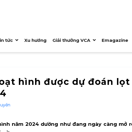
in tức
Xu hướng
Giải thưởng VCA
Emagazine
ạt hình được dự đoán lọt 
24
uyền
hình năm 2024 dường như đang ngày càng mở r