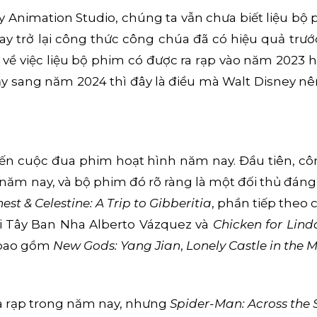
y Animation Studio, chúng ta vẫn chưa biết liệu b
y trở lại công thức công chúa đã có hiệu quả trư
về việc liệu bộ phim có được ra rạp vào năm 2023 h
y sang năm 2024 thì đây là điều mà Walt Disney n
đến cuộc đua phim hoạt hình năm nay. Đầu tiên, cô
 năm nay, và bộ phim đó rõ ràng là một đối thủ đán
nest & Celestine: A Trip to Gibberitia
, phần tiếp theo
i Tây Ban Nha Alberto Vázquez và
Chicken for Lind
c bao gồm
New Gods: Yang Jian
,
Lonely Castle in the M
ra rạp trong năm nay, nhưng
Spider-Man: Across the 