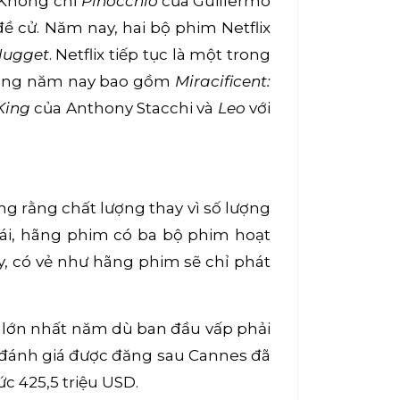
. Không chỉ
Pinocchio
của Guillermo
ề cử. Năm nay, hai bộ phim Netflix
Nugget
. Netflix tiếp tục là một trong
trong năm nay bao gồm
Miracificent:
King
của Anthony Stacchi và
Leo
với
g rằng chất lượng thay vì số lượng
ái, hãng phim có ba bộ phim hoạt
y, có vẻ như hãng phim sẽ chỉ phát
lại lớn nhất năm dù ban đầu vấp phải
 đánh giá được đăng sau Cannes đã
c 425,5 triệu USD.