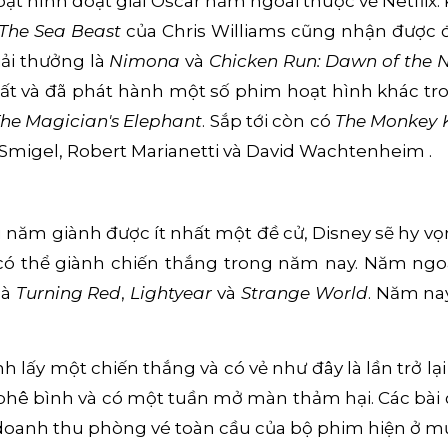
ạt hình đoạt giải Oscar năm ngoái thuộc về Netflix
The Sea Beast
của Chris Williams cũng nhận được đ
iải thưởng là
Nimona
và
Chicken Run: Dawn of the 
ất và đã phát hành một số phim hoạt hình khác 
he Magician's Elephant
. Sắp tới còn có
The Monkey 
 Smigel, Robert Marianetti và David Wachtenheim .
năm giành được ít nhất một đề cử, Disney sẽ hy vọn
 có thể giành chiến thắng trong năm nay. Năm ngo
là
Turning Red
,
Lightyear
và
Strange World
. Năm na
nh lấy một chiến thắng và có vẻ như đây là lần trở 
phê bình và có một tuần mở màn thảm hại. Các bài
 doanh thu phòng vé toàn cầu của bộ phim hiện ở mứ