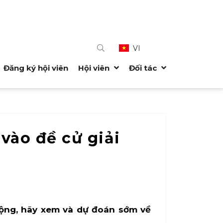
VI
Đăng ký hội viên
Hội viên
Đối tác
vào đề cử giải
ộng, hãy xem và dự đoán sớm về