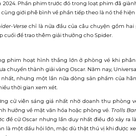
 2024. Phần phim trước đó trong loạt phim đã giàn
ùng giới phê bình về phần tiếp theo là nó thể hiện
pider-Verse
chỉ là nửa đầu của câu chuyện gồm hai
 cuối để trao thêm giải thưởng cho Spider.
ãng phim hoạt hình thắng lớn ở phòng vé khi phâ
a chuyển thành giải vàng Oscar. Năm nay, Universal 
 nhất, nhưng một lần nữa dòng sản phẩm của hãng
iều thời gian xem xét.
ứng cử viên sáng giá nhất nhờ doanh thu phòng 
nh hưởng về mặt văn hóa hoặc phòng vé.
Trolls Ba
c đề cử Oscar nhưng lần duy nhất điều đó xảy ra l
n là một dấu hỏi lớn, mặc dù thật thú vị khi đượ