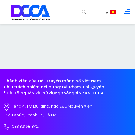
VI
Thành viên của Hội Truyền thông số Việt Nam
Chịu trách nhiệm nội dung: Bà Phạm Thị Quyên
* Ghi rõ nguồn khi sử dụng thông tin của DCCA
Tầng 4, TQ Building, ngõ 286 Nguyễn Xiển,
Triều Khúc, Thanh Trì, Hà Nội
0398.968.842