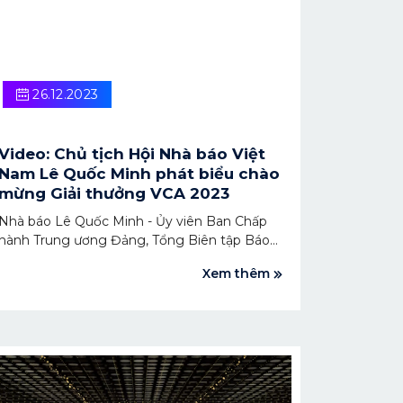
26.12.2023
Video: Chủ tịch Hội Nhà báo Việt
Nam Lê Quốc Minh phát biểu chào
mừng Giải thưởng VCA 2023
Nhà báo Lê Quốc Minh - Ủy viên Ban Chấp
hành Trung ương Đảng, Tổng Biên tập Báo
Nhân Dân, Phó Trưởng Ban Tuyên giáo
Xem thêm
Trung ương, Chủ tịch Hội Nhà báo Việt Nam
đã có bài phát biểu chào mừng Giải thưởng
Sáng tạo nội dung số Việt Nam 2023. Nhà
báo Lê Quốc Minh nhấn mạnh, VCA 2023 sẽ
là nơi định hướng cho những người làm nội
dung số, mang đến một môi trường sáng
tạo "sạch" và lành mạnh.