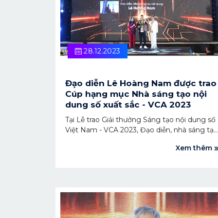
28.12.2023
Đạo diễn Lê Hoàng Nam được trao
Cúp hạng mục Nhà sáng tạo nội
dung số xuất sắc - VCA 2023
Tại Lễ trao Giải thưởng Sáng tạo nội dung số
Việt Nam - VCA 2023, Đạo diễn, nhà sáng tạo
nội dung Lê Hoàng Nam đã giành chiến
Xem thêm
thắng trong hạng mục nhà sáng tạo nội
dung số xuất sắc. Ông Lê Hoàng Nam là chủ
sở hữu kênh Youtube Challenge Me Hãy
Thách Thức Tôi với hơn 4 triệu người đăng ký,
với nội dung khám phá bản sắc văn hóa,
truyền thống, phong tục tập quán của các
vùng miền ở Việt Nam.