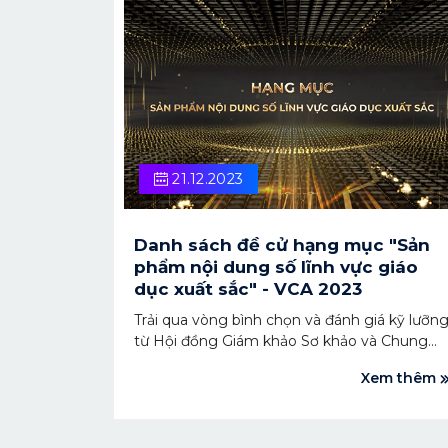
21.12.2023
Danh sách đề cử hạng mục "Sản
phẩm nội dung số lĩnh vực giáo
dục xuất sắc" - VCA 2023
Trải qua vòng bình chọn và đánh giá kỹ lưỡn
từ Hội đồng Giám khảo Sơ khảo và Chung
khảo, Giải thưởng VCA 2023 đã có 4 ứng cử
Xem thêm
viên sáng giá nhất cho hạng mục "Sản phẩm
nội dung số lĩnh vực giáo dục suất sắc". Hãy
cùng chờ đón xem sản phẩm nào sẽ được
vinh danh trong Lễ trao Giải thưởng Sáng tạ