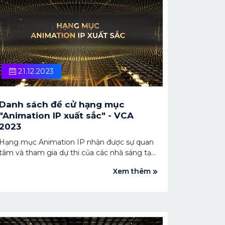
21.12.2023
Danh sách đề cử hạng mục
"Animation IP xuất sắc" - VCA
2023
Hạng mục Animation IP nhận được sự quan
tâm và tham gia dự thi của các nhà sáng tạo
nội dung. Các tác phẩm gửi về đều mang giá
Xem thêm
trị sáng tạo cao cả về hình thức và nội dung.
Sau khoảng thời gian bình chọn và chấm giải
thưởng, Hội đồng Giám khảo VCA đã vinh
danh 3 Animation IP nổi bật nhất. Cùng chờ
đón xem IP nào sẽ chiến thắng trong Lễ trao