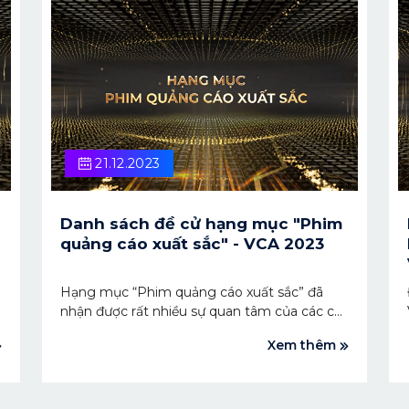
Việt Nam.
21.12.2023
Danh sách đề cử hạng mục "Phim
quảng cáo xuất sắc" - VCA 2023
g
Hạng mục “Phim quảng cáo xuất sắc” đã
nhận được rất nhiều sự quan tâm của các cá
nhân, tổ chức, doanh nghiệp từ khi mở cổng
Xem thêm
đăng ký nộp hồ sơ dự thi. Với sự tâm huyết,
sức sáng tạo và đầu tư cả về mặt hình ảnh
lẫn nội dung, 5 tác phẩm xuất sắc nhất đã
o
bước vào vòng Chung khảo. Hãy đón xem ai