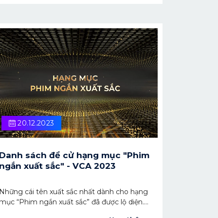
cùng, sau 3 vòng: Sơ loại, Sơ khảo và Chung
khảo, những "ứng cử viên" sáng giá nhất đã
xuất hiện cho danh hiệu "Nhà sáng tạo nội
dung số xuất sắc".
20.12.2023
Danh sách đề cử hạng mục "Phim
ngắn xuất sắc" - VCA 2023
Những cái tên xuất sắc nhất dành cho hạng
mục “Phim ngắn xuất sắc” đã được lộ diện.
Xin được chúc mừng các tác phẩm được vinh