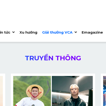
in tức
Xu hướng
Giải thưởng VCA
Emagazine
TRUYỀN THÔNG