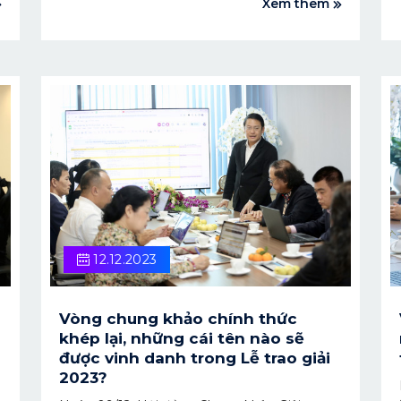
Xem thêm
tạo nội dung - Chủ sở hữu kênh YouTube
Giang Ơi 3. Nhà sáng tạo nội dung - Chủ sở
hữu kênh YouTube Ngáo Content 4. Nhà
sáng tạo nội dung - Chủ sở hữu kênh TikTok
Jayni Travel Hãy cùng chờ đón tại Lễ Trao Giải
thưởng Sáng tạo Nội dung số VCA 2023 vào
ngày 22/12/2023.
12.12.2023
Vòng chung khảo chính thức
khép lại, những cái tên nào sẽ
được vinh danh trong Lễ trao giải
2023?