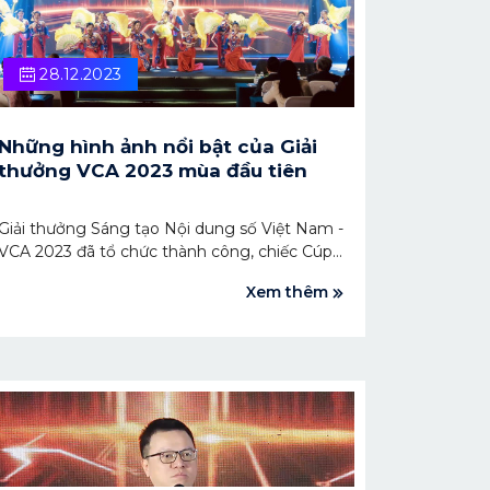
28.12.2023
Những hình ảnh nổi bật của Giải
thưởng VCA 2023 mùa đầu tiên
Giải thưởng Sáng tạo Nội dung số Việt Nam -
VCA 2023 đã tổ chức thành công, chiếc Cúp
VCA danh giá đã trao cho 15 nhà sáng tạo
Xem thêm
xuất sắc. Cùng nhìn lại những hình ảnh ấn
tượng, đẹp lung linh tại Lễ trao giải VCA 2023
diễn ra vào ngày 22/12/2023.