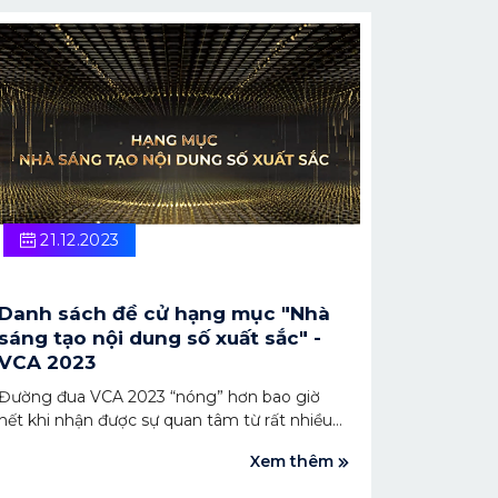
21.12.2023
Danh sách đề cử hạng mục "Nhà
sáng tạo nội dung số xuất sắc" -
VCA 2023
Đường đua VCA 2023 “nóng” hơn bao giờ
hết khi nhận được sự quan tâm từ rất nhiều
Content creator. Ban tổ chức Giải thưởng xin
Xem thêm
chân thành gửi lời cảm ơn tới các nhà sáng
tạo nội dung đã tham gia Giải thưởng. Cuối