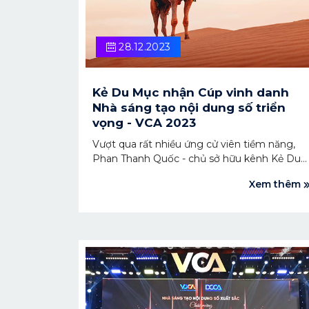
28.12.2023
Kẻ Du Mục nhận Cúp vinh danh
Nhà sáng tạo nội dung số triển
vọng - VCA 2023
Vượt qua rất nhiều ứng cử viên tiềm năng,
Phan Thanh Quốc - chủ sở hữu kênh Kẻ Du
Mục đã được vinh danh là Nhà sáng tạo nội
Xem thêm
dung số triển vọng của giải thưởng Sáng tạo
nội dung số Việt Nam - VCA 2023.