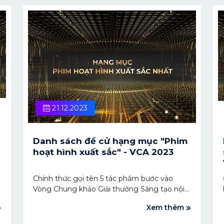
là người chiến thắng trong Lễ trao Giải
thưởng VCA 2023 vào ngày 22/12.
21.12.2023
Danh sách đề cử hạng mục "Phim
hoạt hình xuất sắc" - VCA 2023
Chính thức gọi tên 5 tác phẩm bước vào
Vòng Chung khảo Giải thưởng Sáng tạo nội
dung số Việt Nam - VCA 2023 cho hạng mục
Xem thêm
"Phim hoạt hình xuất sắc". Hãy chờ đón xem
tác phẩm nào sẽ bước lên bảng vàng trong