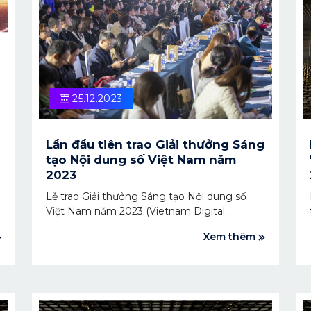
25.12.2023
Lần đầu tiên trao Giải thưởng Sáng
tạo Nội dung số Việt Nam năm
2023
Lễ trao Giải thưởng Sáng tạo Nội dung số
Việt Nam năm 2023 (Vietnam Digital
Content Creation Awards - VCA 2023) vừa
Xem thêm
diễn ra tại Hà Nội vào ngày 22/12/2023, thu
hút hơn 300 đại biểu tham dự. Ban Tổ chức
đã vinh danh và trao 15 giải thưởng cho
những cá nhân, đơn vị xuất sắc, có đóng góp
tích cực trong lĩnh vực sáng tạo nội dung số