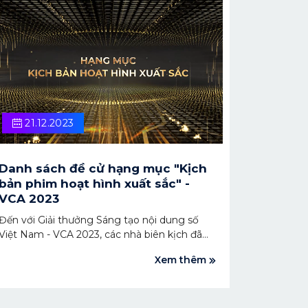
Giải thưởng VCA 2023.
21.12.2023
Danh sách đề cử hạng mục "Kịch
bản phim hoạt hình xuất sắc" -
VCA 2023
Đến với Giải thưởng Sáng tạo nội dung số
Việt Nam - VCA 2023, các nhà biên kịch đã
đem đến những tác phẩm, kịch bản xuất sắc.
Xem thêm
Sau thời gian bình chọn và đánh giá, 7 cái tên
sáng giá cho hạng mục "Kịch bản phim hoạt
hình xuất sắc" đã được hé lộ.