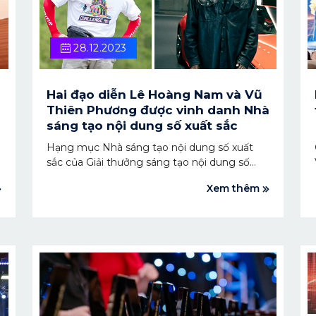
28.12.2023
Hai đạo diễn Lê Hoàng Nam và Vũ
Thiên Phương được vinh danh Nhà
sáng tạo nội dung số xuất sắc
Hạng mục Nhà sáng tạo nội dung số xuất
sắc của Giải thưởng sáng tạo nội dung số
Việt Nam 2023 được trao cho hai đạo diễn
Xem thêm
tên tuổi: Lê Hoàng Nam - chủ sở hữu kênh
Challenge Me và Vũ Thiên Phương - Nhà
sáng lập Anti Anti Art.