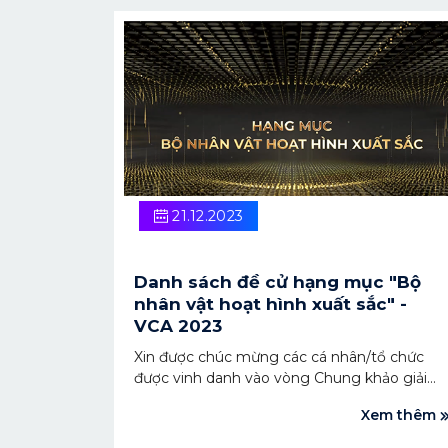
Nội dung số Việt Nam - VCA 2023 diễn ra vào
ngày 22/12/2023.
21.12.2023
Danh sách đề cử hạng mục "Bộ
nhân vật hoạt hình xuất sắc" -
VCA 2023
Xin được chúc mừng các cá nhân/tổ chức
được vinh danh vào vòng Chung khảo giải
thưởng Sáng tạo nội dung số Việt Nam 2023
Xem thêm
- Vietnam Digital Content Creation Award
2023 cho hạng mục "Bộ nhân vật hoạt hình