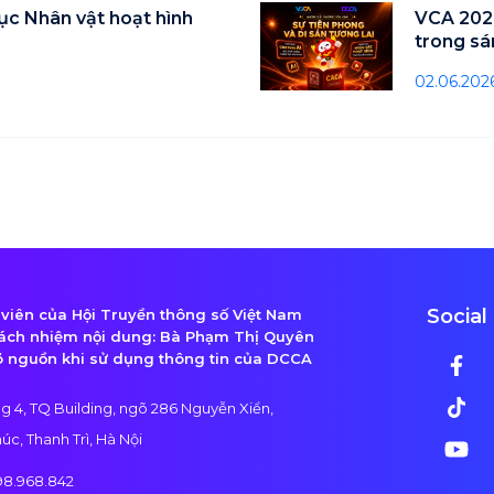
c Nhân vật hoạt hình
VCA 202
trong sá
02.06.202
Social
viên của Hội Truyền thông số Việt Nam
rách nhiệm nội dung: Bà Phạm Thị Quyên
rõ nguồn khi sử dụng thông tin của DCCA
g 4, TQ Building, ngõ 286 Nguyễn Xiển,
húc, Thanh Trì, Hà Nội
98.968.842