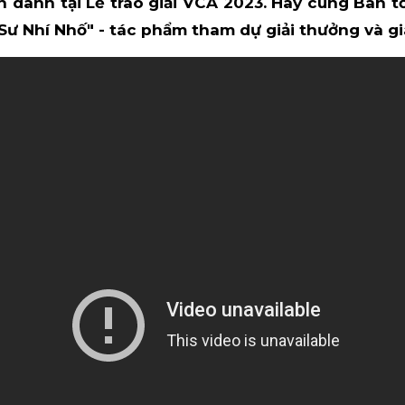
h danh tại Lễ trao giải VCA 2023. Hãy cùng Ban t
Sư Nhí Nhố" - tác phẩm tham dự giải thưởng và gi