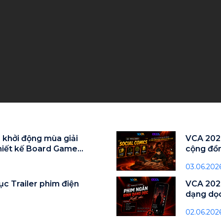
 khởi động mùa giải
VCA 2026
thiết kế Board Game
cộng đồn
03.06.202
c Trailer phim điện
VCA 202
dạng dọc
02.06.202