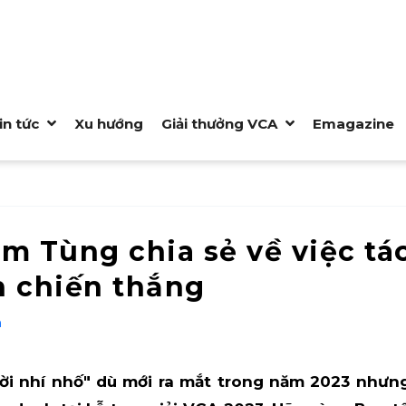
in tức
Xu hướng
Giải thưởng VCA
Emagazine
âm Tùng chia sẻ về việc t
h chiến thắng
n
ời nhí nhố" dù mới ra mắt trong năm 2023 nhưn