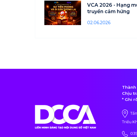
VCA 2026 - Hạng mụ
truyền cảm hứng
02.06.2026
Thành 
Chịu t
* Ghi 
Tần
Triều K
03