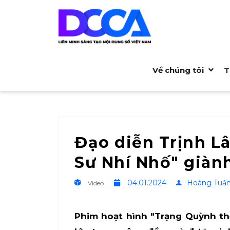
Về chúng tôi
T
Đạo diễn Trịnh L
Sư Nhí Nhố" giàn
04.01.2024
Hoàng Tuấ
Video
Phim hoạt hình "Trạng Quỳnh th