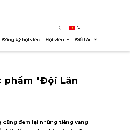
VI
Đăng ký hội viên
Hội viên
Đối tác
ác phẩm "Đội Lân
g cũng đem lại những tiếng vang