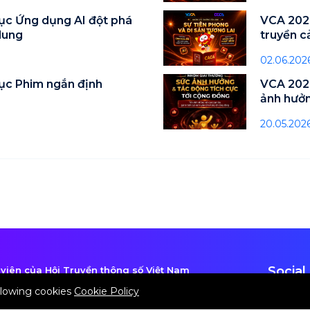
ục Ứng dụng AI đột phá
VCA 2026
dung
truyền 
02.06.202
ục Phim ngắn định
VCA 2026
ảnh hưởn
đồng
20.05.202
Social
viên của Hội Truyền thông số Việt Nam
rách nhiệm nội dung: Bà Phạm Thị Quyên
allowing cookies
Cookie Policy
rõ nguồn khi sử dụng thông tin của DCCA