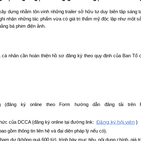
ây dựng nhằm tôn vinh những trailer sở hữu tư duy biên tập sáng t
i nhận những tác phẩm vừa có giá trị thẩm mỹ độc lập như một sả
uảng bá phim điện ảnh.
á nhân cần hoàn thiện hồ sơ đăng ký theo quy định của Ban Tổ ch
 (đăng ký online theo Form hướng dẫn đăng tải trên F
Đăng ký hội viên
thức của DCCA (đăng ký online tại đường link:
)
o gồm thông tin liên hệ và đại diện pháp lý nếu có).
 dự (không quá 600 từ), trình bày mục tiêu, nội dung chính, giá trị n