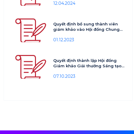
12.04.2024
Quyết định bổ sung thành viên
giám khảo vào Hội đồng Chung
khảo và Sơ khảo Giải thưởng VCA
01.12.2023
2023
Quyết định thành lập Hội đồng
Giám khảo Giải thưởng Sáng tạo
Nội dung số Việt Nam 2023
07.10.2023