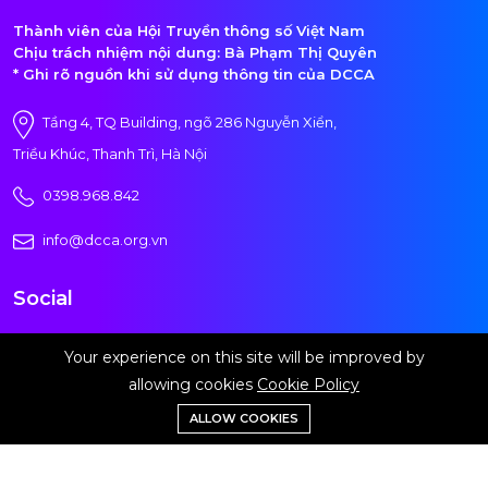
Thành viên của Hội Truyền thông số Việt Nam
Chịu trách nhiệm nội dung: Bà Phạm Thị Quyên
* Ghi rõ nguồn khi sử dụng thông tin của DCCA
Tầng 4, TQ Building, ngõ 286 Nguyễn Xiển,
Triều Khúc, Thanh Trì, Hà Nội
0398.968.842
info@dcca.org.vn
Social
Your experience on this site will be improved by
allowing cookies
Cookie Policy
Đăng ký nhận tin
ALLOW COOKIES