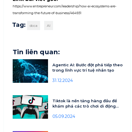
https://www.entrepreneur.com/leadership/how-ai-ecosystems-are-
transforming-the-future-of-business/464931
Tag:
dcca
AI
Tin liên quan:
Agentic AI: Bước đột phá tiếp theo
trong lĩnh vực trí tuệ nhân tạo
31.12.2024
Tiktok là nền tảng hàng đầu để
khám phá các trò chơi di động
mới lứa tuổi 18-24
05.09.2024