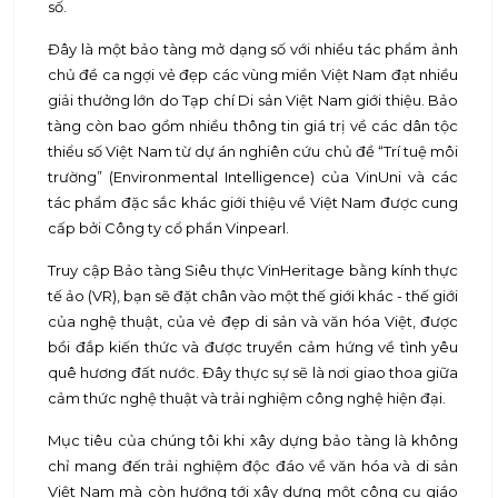
số.
Đây là một bảo tàng mở dạng số với nhiều tác phẩm ảnh
chủ đề ca ngợi vẻ đẹp các vùng miền Việt Nam đạt nhiều
giải thưởng lớn do Tạp chí Di sản Việt Nam giới thiệu. Bảo
tàng còn bao gồm nhiều thông tin giá trị về các dân tộc
thiểu số Việt Nam từ dự án nghiên cứu chủ đề “Trí tuệ môi
trường” (Environmental Intelligence) của VinUni và các
tác phẩm đặc sắc khác giới thiệu về Việt Nam được cung
cấp bởi Công ty cổ phần Vinpearl.
Truy cập Bảo tàng Siêu thực VinHeritage bằng kính thực
tế ảo (VR), bạn sẽ đặt chân vào một thế giới khác - thế giới
của nghệ thuật, của vẻ đẹp di sản và văn hóa Việt, được
bồi đắp kiến thức và được truyền cảm hứng về tình yêu
quê hương đất nước. Đây thực sự sẽ là nơi giao thoa giữa
cảm thức nghệ thuật và trải nghiệm công nghệ hiện đại.
Mục tiêu của chúng tôi khi xây dựng bảo tàng là không
chỉ mang đến trải nghiệm độc đáo về văn hóa và di sản
Việt Nam mà còn hướng tới xây dựng một công cụ giáo