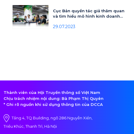
Cục Bản quyền tác giả thăm quan
và tìm hiểu mô hình kinh doanh
tài sản sở hữu trí tuệ tại Sconnect
29.07.2023
Thành viên của Hội Truyền thông số Việt Nam
Chịu trách nhiệm nội dung: Bà Phạm Thị Quyên
* Ghi rõ nguồn khi sử dụng thông tin của DCCA
Tầng 4, TQ Building, ngõ 286 Nguyễn Xiển,
Triều Khúc, Thanh Trì, Hà Nội