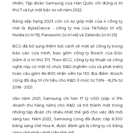
nhiên, Tập đoàn Samsung của Hàn Quốc chỉ đứng vị trí
thứ 7 và tụt một bậc so với năm 2022.
Bảng xếp hạng 2023 còn có sự góp mặt của 4 công ty
mới là: ByteDance - công ty mẹ của TikTok(vị trí 45),
Nvidia (vị trí 15), Panasonic (vị trí 46) và Zalando (vị trí 25).
BCG đã bổ sung thêm bối cảnh về một số công ty trong
báo cáo của mình, bao gồm công ty Bosch của Đức
(nằm ở vị trí thứ 37). Theo BCG, công ty kỹ thuật và công
nghệ này có một tổ chức R&D (nghiên cứu và phát triển)
toàn cầu gồm 84.800 nhân viên tại 130 địa điểm. Bosch
cũng đã duy trì chi tiêu cho R&D ở mức từ 7,6% - 8,2% từ
2018 - 2021.
Vào năm 2021, Samsung chi hơn 17 tỷ USD (xấp xỉ 9%
doanh thu hàng năm) cho R&D và trở thành một trong
những tập đoàn chi nhiều nhất thế giới cho việc đổi mới
sáng tạo. Năm 2022, Samsung cũng đã được cấp 6.300
bằng sáng chế Hoa K, được đánh giá là công ty có bằng
sáng chế nhiều nhất trên thế giới.