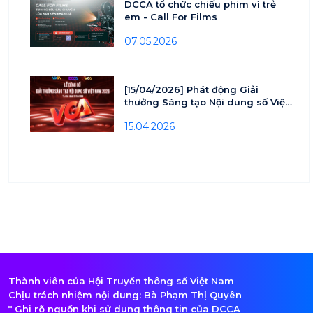
DCCA tổ chức chiếu phim vì trẻ
em - Call For Films
07.05.2026
[15/04/2026] Phát động Giải
thưởng Sáng tạo Nội dung số Việt
nam - VCA 2026
15.04.2026
Thành viên của Hội Truyền thông số Việt Nam
Chịu trách nhiệm nội dung: Bà Phạm Thị Quyên
* Ghi rõ nguồn khi sử dụng thông tin của DCCA