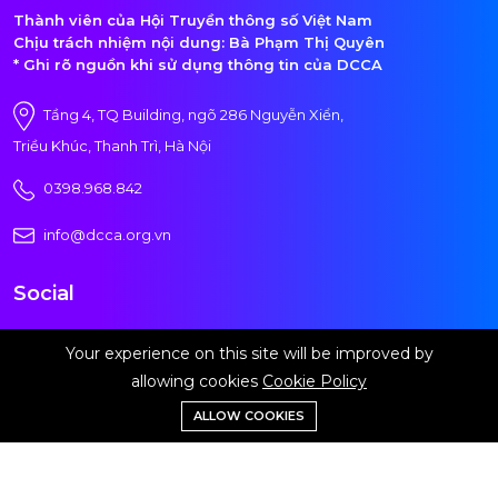
Thành viên của Hội Truyền thông số Việt Nam
Chịu trách nhiệm nội dung: Bà Phạm Thị Quyên
* Ghi rõ nguồn khi sử dụng thông tin của DCCA
Tầng 4, TQ Building, ngõ 286 Nguyễn Xiển,
Triều Khúc, Thanh Trì, Hà Nội
0398.968.842
info@dcca.org.vn
Social
Your experience on this site will be improved by
allowing cookies
Cookie Policy
Đăng ký nhận tin
ALLOW COOKIES