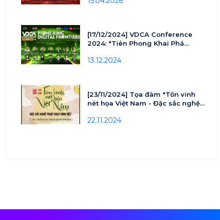
15.04.2026
[17/12/2024] VDCA Conference
2024: "Tiên Phong Khai Phá
Tương Lai Số và Đổi Mới Bền
13.12.2024
Vững"
[23/11/2024] Tọa đàm "Tôn vinh
nét họa Việt Nam - Đặc sắc nghệ
thuật hoạt hình Việt"
22.11.2024