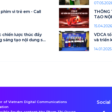
07.05.202
phim vì trẻ em - Call
THÔNG T
TẠO NỘI
15.04.2026
 chiến lược thúc đẩy
VDCA tổ 
g sáng tạo nội dung số
và triển
2025
14.01.2025
Social
 of Vietnam Digital Communications
ation
sible for the content: Mrs Pham Thi Quyen