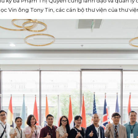
ư ký bà Phạm Thị Quyên cùng lãnh đạo và quản lý c
ọc Vin ông Tony Tin, các cán bộ thư viện của thư vi