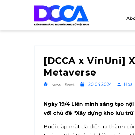
Abo
[DCCA x VinUni] X
Metaverse
20.04.2024
Hoài
News - Event
Ngày 19/4 Liên minh sáng tạo nội
với chủ đề "Xây dựng kho lưu trữ
Buổi gặp mặt đã diễn ra thành cô