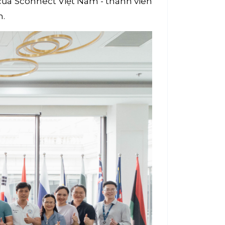
ủa Sconnect Việt Nam - thành viên
ện.