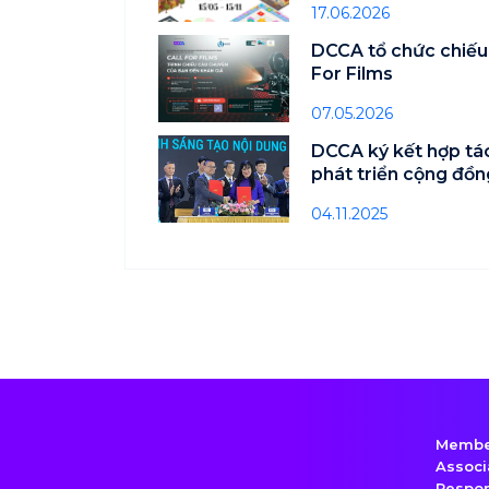
17.06.2026
DCCA tổ chức chiếu 
For Films
07.05.2026
DCCA ký kết hợp tác
phát triển cộng đồn
Việt Nam
04.11.2025
Member
Associ
Respon