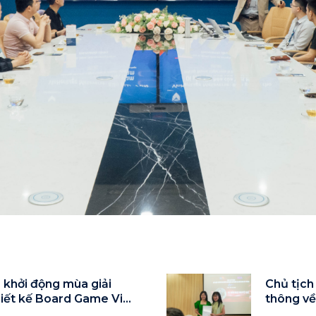
 khởi động mùa giải
Chủ tịch
hiết kế Board Game Việt
thông về
7/5/2026