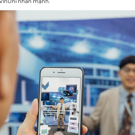
 VinUni nhấn mạnh.