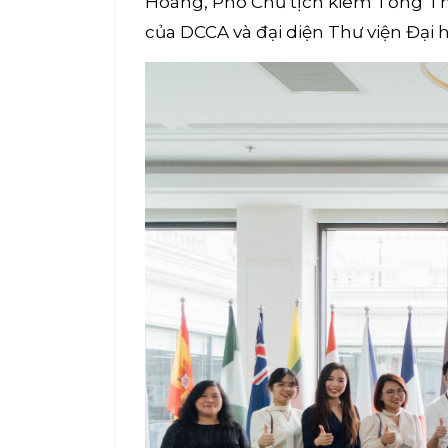
Hoàng, Phó Chủ tịch kiêm Tổng Th
của DCCA và đại diện Thư viện Đại h