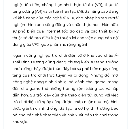
nghệ tiên tiến, chẳng hạn như thực tế ảo (VR), thực tế
tăng cường (AR) và trí tuệ nhân tạo (AI), đã nâng cao đáng
kể khả năng của các nghệ sĩ VFX, cho phép họ tạo ra trải
nghiệm hình ảnh sống động và chân thực hơn. Hơn nữa,
sự phổ biến của internet tốc độ cao và các thiết bị kỹ
thuật số đã tạo điều kiện thuận lợi cho việc cung cấp nội
dung giàu VFX, góp phần mở rộng ngành.
Ngành công nghiệp trò chơi điện tử ở khu vực châu Á-
Thái Bình Dương cũng đang chứng kiến ​​sự tăng trưởng
chưa từng thấy, được thúc đẩy bởi sự phổ biến ngày càng
tăng của trò chơi trực tuyến và di động. Những đổi mới
công nghệ đang định hình lại bối cảnh chơi game, mang
đến cho game thủ những trải nghiệm tương tác và hấp
dẫn hơn. Sự trỗi dậy của thể thao điện tử, cùng với việc
trò chơi điện tử ngày càng được chấp nhận như một hình
thức giải trí chính thống, đã tạo ra cơ hội thị trường béo
bở cho các nhà phát triển và nhà xuất bản trò chơi trong
khu vực.