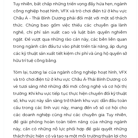
Tuy nhiên, bất chấp những triển vọng đầy hứa hẹn, ngành
công nghiệp hoạt hình, VFX và trò chơi điện tử ở khu vực
Châu Á - Thái Bình Dương phải đối mặt với một số thách
thức. Chúng bao gồm việc thiếu các chuyên gia lành
nghề, chi phí sản xuất cao và luật bản quyền nghiêm
ngặt. Để vượt qua những rào cản này, các bên liên quan
trong ngành cần đầu tư vào phát triển tài năng, áp dụng
các kỹ thuật sản xuất tiết kiệm chi phí và ủng hộ quyền sở
hữu trí tuệ công bằng.
Tóm lại, tương lai của ngành công nghiệp hoạt hình, VFX
và trò chơi điện tử ở khu vực Châu Á-Thái Bình Dương có
vẻ tươi sáng nhờ những đổi mới công nghệ và cơ hội thị
trường. Khi khu vực tiếp tục thực hiện chuyển đổi kỹ thuật
số, khu vực này sẵn sàng trở thành khu vực dẫn đầu toàn
cầu trong các lĩnh vực này, mang đến vô số cơ hội cho
các doanh nghiệp cũng như các chuyên gia. Tuy nhiên,
để giải phóng hoàn toàn tiềm năng của những ngành
này, cần có những nỗ lực phối hợp để giải quyết những
thách thức hiện có và tạo ra một môi trường thuận lợi cho