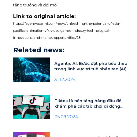
tăng trưởng và đổi mới.
Link to original article:
https://fagenwasanni.com/news/unleashing-the-potential-of-asia-
pacifics-animation-vfx-video-games-industry-technological-
innovations-and-market-opportunities/28
Related news:
Agentic AI: Bước đột phá tiếp theo
trong lĩnh vực trí tuệ nhân tạo (AI)
31.12.2024
Tiktok là nền tảng hàng đầu để
khám phá các trò chơi di động
mới lứa tuổi 18-24
05.09.2024